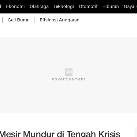
l
Ekonomi
Olahraga
Teknologi
Otomotif
Hiburan
Gaya 
Gaji Bumn
Efisiensi Anggaran
Mesir Mundur di Tengah Krisis