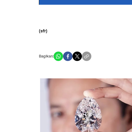
(sfr)
Bagikan: