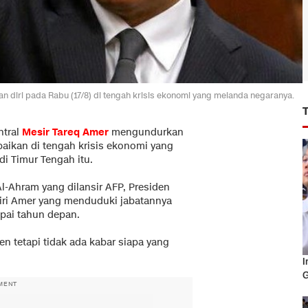
 diri pada Rabu (17/8) di tengah krisis ekonomi yang melanda negaranya.
ntral
Mesir
Tareq Amer
mengundurkan
paikan di tengah krisis ekonomi yang
i Timur Tengah itu.
l-Ahram yang dilansir AFP, Presiden
diri Amer yang menduduki jabatannya
mpai tahun depan.
n tetapi tidak ada kabar siapa yang
I
G
MENT