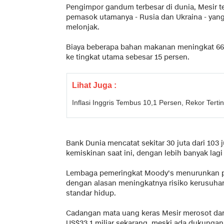
Pengimpor gandum terbesar di dunia, Mesir t
pemasok utamanya - Rusia dan Ukraina - ya
melonjak.
Biaya beberapa bahan makanan meningkat 66
ke tingkat utama sebesar 15 persen.
Lihat Juga :
Inflasi Inggris Tembus 10,1 Persen, Rekor Terti
Bank Dunia mencatat sekitar 30 juta dari 103 
kemiskinan saat ini, dengan lebih banyak lag
Lembaga pemeringkat Moody's menurunkan pros
dengan alasan meningkatnya risiko kerusuhan
standar hidup.
Cadangan mata uang keras Mesir merosot dari
US$33,1 miliar sekarang, meski ada dukungan