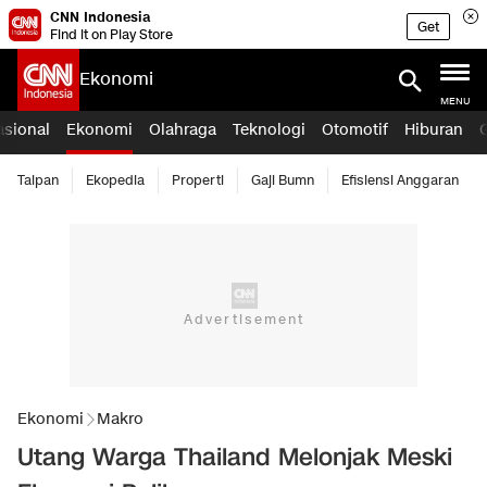
CNN Indonesia
Get
Find it on Play Store
Ekonomi
MENU
asional
Ekonomi
Olahraga
Teknologi
Otomotif
Hiburan
Taipan
Ekopedia
Properti
Gaji Bumn
Efisiensi Anggaran
Ekonomi
Makro
Utang Warga Thailand Melonjak Meski