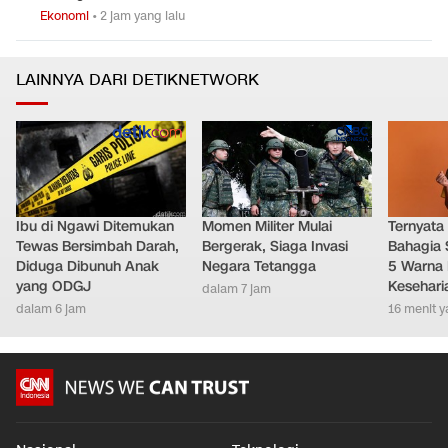
Ekonomi
•
2 jam yang lalu
LAINNYA DARI DETIKNETWORK
Ibu di Ngawi Ditemukan
Momen Militer Mulai
Ternyata
Tewas Bersimbah Darah,
Bergerak, Siaga Invasi
Bahagia 
Diduga Dibunuh Anak
Negara Tetangga
5 Warna 
yang ODGJ
Kesehari
dalam 7 jam
dalam 6 jam
16 menit y