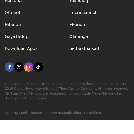
Nasional
Teknologi
Otomotif
Internasional
Hiburan
Ekonomi
Gaya Hidup
Olahraga
Download Apps
berbuatbaik.id
©2026 Trans Media, CNN name, logo and all associated elements (R) and ©
2026 Cable News Network, Inc. A Time Warner Company. All rights reserved.
CNN and the CNN logo are registered marks of Cable News Network, Inc.,
displayed with permission.
Tentang Kami
|
Redaksi
|
Pedoman Media Siber
|
Disclaimer