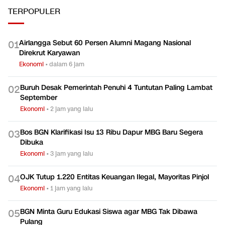
TERPOPULER
Airlangga Sebut 60 Persen Alumni Magang Nasional
0
1
Direkrut Karyawan
Ekonomi
•
dalam 6 jam
Buruh Desak Pemerintah Penuhi 4 Tuntutan Paling Lambat
0
2
September
Ekonomi
•
2 jam yang lalu
Bos BGN Klarifikasi Isu 13 Ribu Dapur MBG Baru Segera
0
3
Dibuka
Ekonomi
•
3 jam yang lalu
OJK Tutup 1.220 Entitas Keuangan Ilegal, Mayoritas Pinjol
0
4
Ekonomi
•
1 jam yang lalu
BGN Minta Guru Edukasi Siswa agar MBG Tak Dibawa
0
5
Pulang