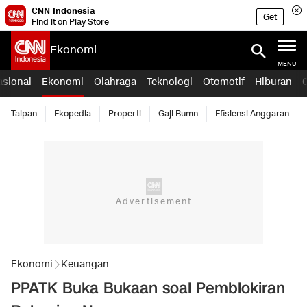
CNN Indonesia
Get
Find it on Play Store
Ekonomi
MENU
asional
Ekonomi
Olahraga
Teknologi
Otomotif
Hiburan
Taipan
Ekopedia
Properti
Gaji Bumn
Efisiensi Anggaran
Ekonomi
Keuangan
PPATK Buka Bukaan soal Pemblokiran