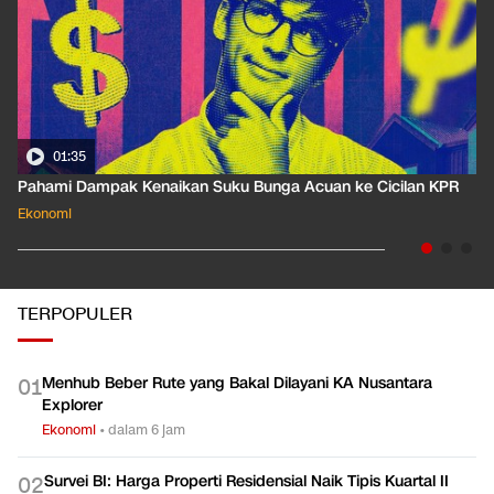
01:35
Pahami Dampak Kenaikan Suku Bunga Acuan ke Cicilan KPR
Ekonomi
TERPOPULER
Menhub Beber Rute yang Bakal Dilayani KA Nusantara
0
1
Explorer
Ekonomi
•
dalam 6 jam
Survei BI: Harga Properti Residensial Naik Tipis Kuartal II
0
2