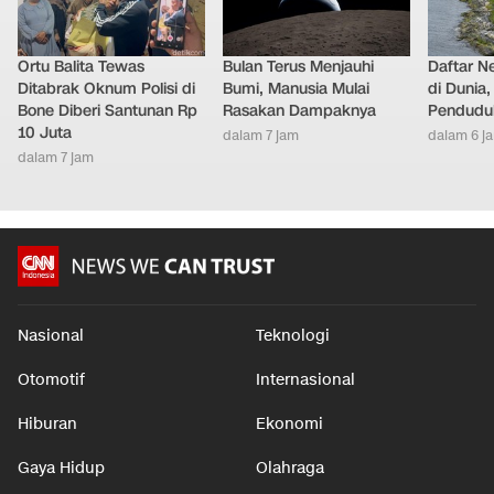
Ortu Balita Tewas
Bulan Terus Menjauhi
Daftar N
Ditabrak Oknum Polisi di
Bumi, Manusia Mulai
di Dunia
Bone Diberi Santunan Rp
Rasakan Dampaknya
Pendudu
10 Juta
dalam 7 jam
dalam 6 j
dalam 7 jam
Nasional
Teknologi
Otomotif
Internasional
Hiburan
Ekonomi
Gaya Hidup
Olahraga