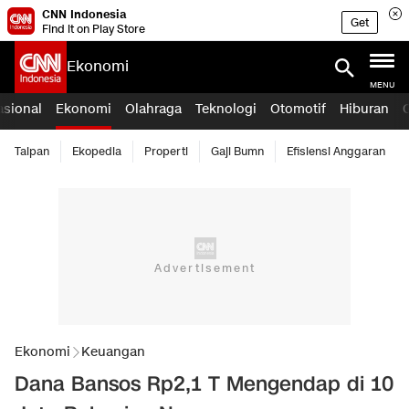
CNN Indonesia
Get
Find it on Play Store
Ekonomi
MENU
asional
Ekonomi
Olahraga
Teknologi
Otomotif
Hiburan
Taipan
Ekopedia
Properti
Gaji Bumn
Efisiensi Anggaran
Ekonomi
Keuangan
Dana Bansos Rp2,1 T Mengendap di 10