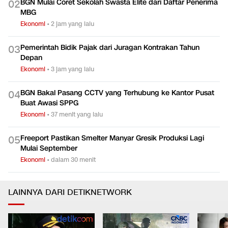
BGN Mulai Coret Sekolah Swasta Elite dari Daftar Penerima
0
2
MBG
Ekonomi
•
2 jam yang lalu
Pemerintah Bidik Pajak dari Juragan Kontrakan Tahun
0
3
Depan
Ekonomi
•
3 jam yang lalu
BGN Bakal Pasang CCTV yang Terhubung ke Kantor Pusat
0
4
Buat Awasi SPPG
Ekonomi
•
37 menit yang lalu
Freeport Pastikan Smelter Manyar Gresik Produksi Lagi
0
5
Mulai September
Ekonomi
•
dalam 30 menit
LAINNYA DARI DETIKNETWORK