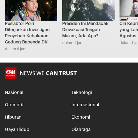
Puslabfor Polri
Presiden Ini Mendadak
Ciri Kep
Diterjunkan Investigasi
Dievakuasi Tengah
yang Lahi
Penyebab Kebakaran
Malam, Ada Apa?
Agustus
Gedung Bapenda DKI
dalam 1 jam
dalam 1 j
dalam 6 jam
Nasional
Teknologi
Otomotif
Internasional
Hiburan
Ekonomi
Gaya Hidup
Olahraga