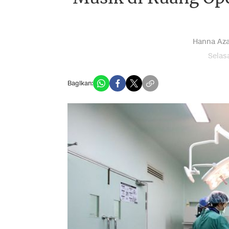
Hanna Aza
Selas
Bagikan: