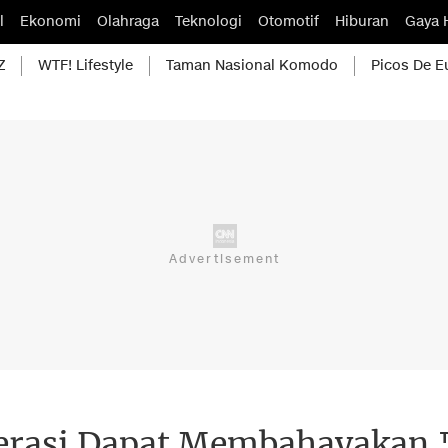
l
Ekonomi
Olahraga
Teknologi
Otomotif
Hiburan
Gaya 
Z
WTF! Lifestyle
Taman Nasional Komodo
Picos De E
erasi Dapat Membahayakan