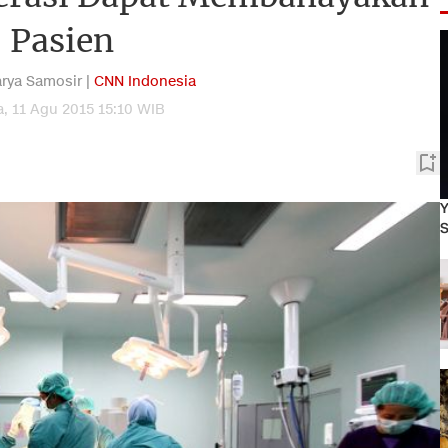
Pasien
rya Samosir |
CNN Indonesia
a, 11 Agu 2015 15:10 WIB
Y
S