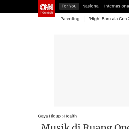
For You
Nasional
Internasiona
Parenting
'High' Baru ala Gen 
Gaya Hidup
Health
Musik di Ruang Op