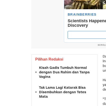
SCROL
D
Pilihan Redaksi
I
bu
Kisah Gadis Tumbuh Normal
u
dengan Dua Rahim dan Tanpa
Vagina
H
ya
Tak Lama Lagi Katarak Bisa
d
Disembuhkan dengan Tetes
Mata
"
d