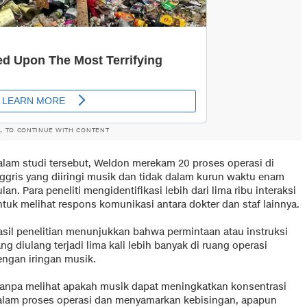
L TO CONTINUE WITH CONTENT
alam studi tersebut, Weldon merekam 20 proses operasi di
nggris yang diiringi musik dan tidak dalam kurun waktu enam
lan. Para peneliti mengidentifikasi lebih dari lima ribu interaksi
ntuk melihat respons komunikasi antara dokter dan staf lainnya.
asil penelitian menunjukkan bahwa permintaan atau instruksi
ng diulang terjadi lima kali lebih banyak di ruang operasi
engan iringan musik.
Tanpa melihat apakah musik dapat meningkatkan konsentrasi
alam proses operasi dan menyamarkan kebisingan, apapun