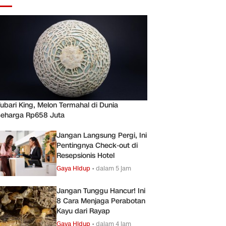
ubari King, Melon Termahal di Dunia
eharga Rp658 Juta
Jangan Langsung Pergi, Ini
Pentingnya Check-out di
Resepsionis Hotel
Gaya Hidup
•
dalam 5 jam
Jangan Tunggu Hancur! Ini
8 Cara Menjaga Perabotan
Kayu dari Rayap
Gaya Hidup
•
dalam 4 jam