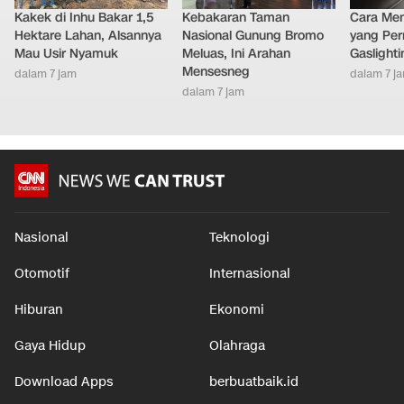
Kakek di Inhu Bakar 1,5
Kebakaran Taman
Cara Men
Hektare Lahan, Alsannya
Nasional Gunung Bromo
yang Per
Mau Usir Nyamuk
Meluas, Ini Arahan
Gaslighti
Mensesneg
dalam 7 jam
dalam 7 j
dalam 7 jam
Nasional
Teknologi
Otomotif
Internasional
Hiburan
Ekonomi