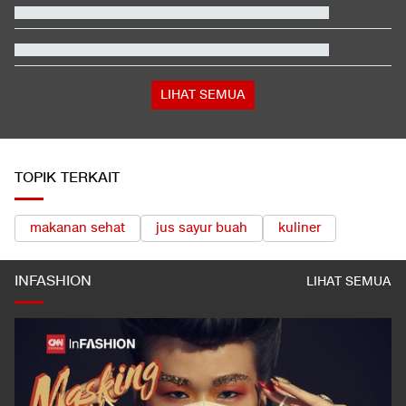
Hashim Djojohadikusumo Kukuhkan 20 Ormas Baru Kawal
Program Pemerintah
Berada dalam Satu Negara, Apa Beda Pasukan Houthi & Militer
Yaman?
Terbanyak dalam Sejarah, 3.323 Warga India Diusir dari
Kanada
LIHAT SEMUA
TOPIK TERKAIT
makanan sehat
jus sayur buah
kuliner
INFASHION
LIHAT SEMUA