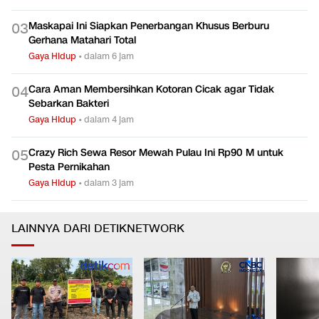
Viral Mi Ayam Pakai Saus dan Micin Brutal, Apa Dampaknya
0
2
bagi Tubuh?
Gaya Hidup
•
dalam 6 jam
Maskapai Ini Siapkan Penerbangan Khusus Berburu
0
3
Gerhana Matahari Total
Gaya Hidup
•
dalam 6 jam
Cara Aman Membersihkan Kotoran Cicak agar Tidak
0
4
Sebarkan Bakteri
Gaya Hidup
•
dalam 4 jam
Crazy Rich Sewa Resor Mewah Pulau Ini Rp90 M untuk
0
5
Pesta Pernikahan
Gaya Hidup
•
dalam 3 jam
LAINNYA DARI DETIKNETWORK