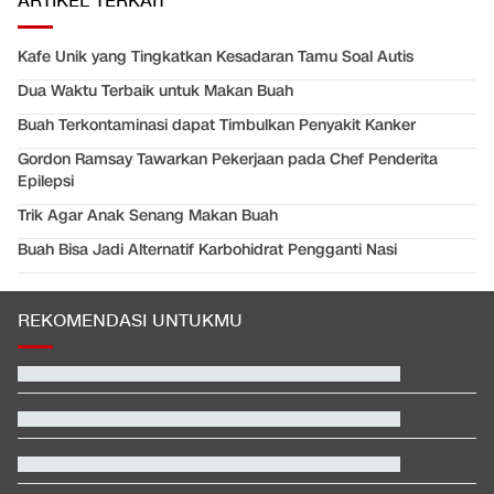
ARTIKEL TERKAIT
Kafe Unik yang Tingkatkan Kesadaran Tamu Soal Autis
Dua Waktu Terbaik untuk Makan Buah
Buah Terkontaminasi dapat Timbulkan Penyakit Kanker
Gordon Ramsay Tawarkan Pekerjaan pada Chef Penderita
Epilepsi
Trik Agar Anak Senang Makan Buah
Buah Bisa Jadi Alternatif Karbohidrat Pengganti Nasi
REKOMENDASI UNTUKMU
Profil Indra Priawan, Suami Nikita Willy yang Jadi Imam Salat
Jumat
Apa Tujuan Wakil Menteri Perang AS Kunjungi Indonesia?
Pemakaman Ayah Messi Berlangsung Tertutup, Hanya Dihadiri
Keluarga