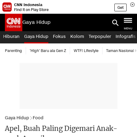
CNN Indonesia
Get
Find it on Play Store
Gaya Hidup
MENU
Hiburan
Gaya Hidup
Fokus
Kolom
Terpopuler
Infografis
Parenting
'High' Baru ala Gen Z
WTF! Lifestyle
Taman Nasional
Gaya Hidup
Food
Apel, Buah Paling Digemari Anak-