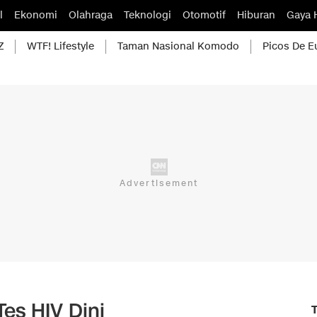
l
Ekonomi
Olahraga
Teknologi
Otomotif
Hiburan
Gaya 
Z
WTF! Lifestyle
Taman Nasional Komodo
Picos De E
es HIV Dini