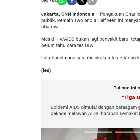
Bagikan:
Jakarta, CNN Indonesia
--
Pengakuan Charli
publik. Pemain Two and a Half Men ini meny
obatnya.
Meski
HIV
/AIDS bukan lagi penyakit baru, te
belum tahu cara tes
HIV
.
Lalu bagaimana cara melakukan tes HIV dan 
(les)
Tulisan ini
"
Tiga 
Epidemi AIDS dimulai dengan beraagam ge
dekade melawan AIDS, harapan semakin k