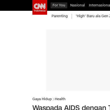
For You
Nasional
Internasiona
Parenting
'High' Baru ala Gen 
Gaya Hidup
Health
Waspada AIDS dengan T