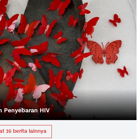
a
hat
16
berita lainnya