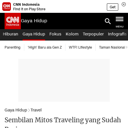
CNN Indonesia
Get
Find it on Play Store
Gaya Hidup
MENU
Hiburan
Gaya Hidup
Fokus
Kolom
Terpopuler
Infografis
Parenting
'High' Baru ala Gen Z
WTF! Lifestyle
Taman Nasional
Gaya Hidup
Travel
Sembilan Mitos Traveling yang Sudah