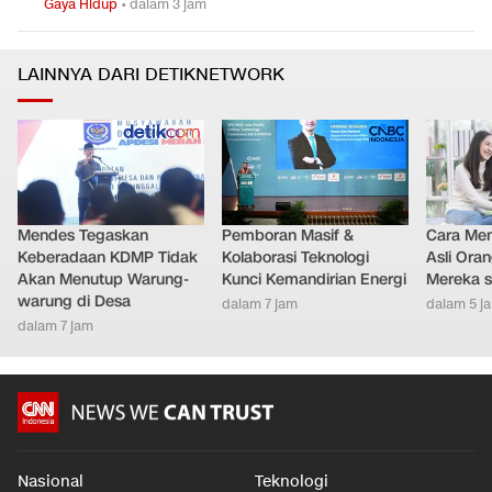
Gaya Hidup
•
dalam 3 jam
LAINNYA DARI DETIKNETWORK
Mendes Tegaskan
Pemboran Masif &
Cara Men
Keberadaan KDMP Tidak
Kolaborasi Teknologi
Asli Ora
Akan Menutup Warung-
Kunci Kemandirian Energi
Mereka s
warung di Desa
dalam 7 jam
dalam 5 j
dalam 7 jam
Nasional
Teknologi