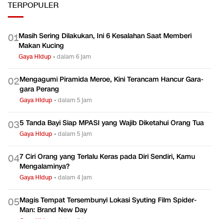
TERPOPULER
Masih Sering Dilakukan, Ini 6 Kesalahan Saat Memberi
0
1
Makan Kucing
Gaya Hidup
•
dalam 6 jam
Mengagumi Piramida Meroe, Kini Terancam Hancur Gara-
0
2
gara Perang
Gaya Hidup
•
dalam 5 jam
5 Tanda Bayi Siap MPASI yang Wajib Diketahui Orang Tua
0
3
Gaya Hidup
•
dalam 5 jam
7 Ciri Orang yang Terlalu Keras pada Diri Sendiri, Kamu
0
4
Mengalaminya?
Gaya Hidup
•
dalam 4 jam
Magis Tempat Tersembunyi Lokasi Syuting Film Spider-
0
5
Man: Brand New Day