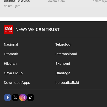
Segera Terwujud
dalam 7 jam
dalam 6 j
dalam 7 jam
Nasional
Teknologi
Otomotif
Internasional
Hiburan
Ekonomi
Gaya Hidup
Olahraga
Download Apps
berbuatbaik.id