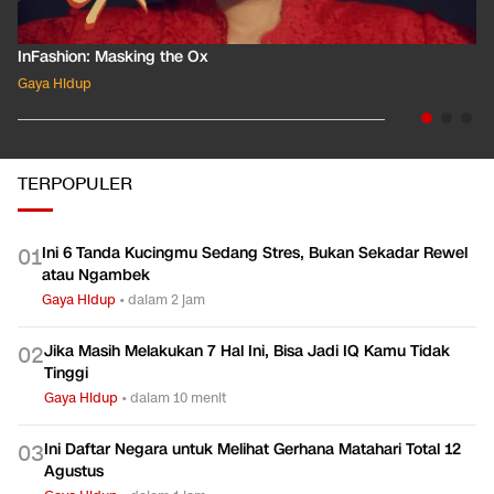
InFashion: Masking the Ox
Gaya Hidup
TERPOPULER
Ini 6 Tanda Kucingmu Sedang Stres, Bukan Sekadar Rewel
0
1
atau Ngambek
Gaya Hidup
•
dalam 2 jam
Jika Masih Melakukan 7 Hal Ini, Bisa Jadi IQ Kamu Tidak
0
2
Tinggi
Gaya Hidup
•
dalam 10 menit
Ini Daftar Negara untuk Melihat Gerhana Matahari Total 12
0
3
Agustus