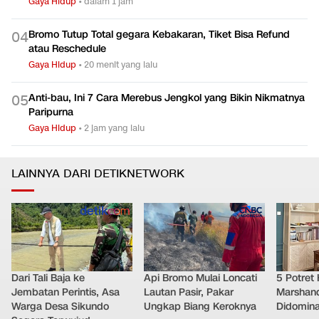
Gaya Hidup
•
dalam 1 jam
Bromo Tutup Total gegara Kebakaran, Tiket Bisa Refund
0
4
atau Reschedule
Gaya Hidup
•
20 menit yang lalu
Anti-bau, Ini 7 Cara Merebus Jengkol yang Bikin Nikmatnya
0
5
Paripurna
Gaya Hidup
•
2 jam yang lalu
LAINNYA DARI DETIKNETWORK
Dari Tali Baja ke
Api Bromo Mulai Loncati
5 Potret
Jembatan Perintis, Asa
Lautan Pasir, Pakar
Marshand
Warga Desa Sikundo
Ungkap Biang Keroknya
Didomina