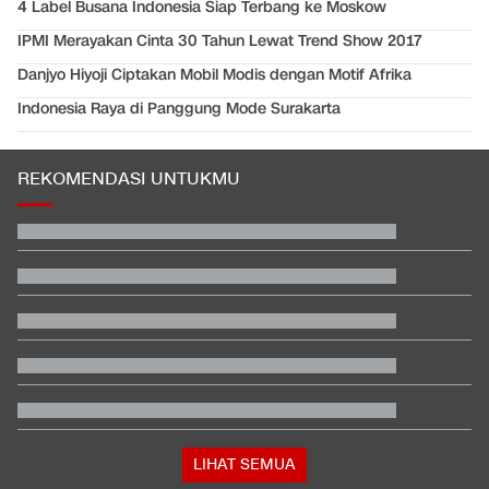
4 Label Busana Indonesia Siap Terbang ke Moskow
IPMI Merayakan Cinta 30 Tahun Lewat Trend Show 2017
Danjyo Hiyoji Ciptakan Mobil Modis dengan Motif Afrika
Indonesia Raya di Panggung Mode Surakarta
REKOMENDASI UNTUKMU
EDUSPORTS: Beda Piala AFF dengan FIFA ASEAN Cup
Jadwal Siaran Langsung Veda Ega di Moto3 Inggris 2026
Beda Nasib Kashmir yang Dikelola India vs Pakistan Jadi
Sorotan
Jadwal Siaran Langsung MotoGP Inggris 2026 di Trans7
Pemerintah Bidik Pajak dari Juragan Kontrakan Tahun Depan
Hashim Djojohadikusumo Kukuhkan 20 Ormas Baru Kawal
Program Pemerintah