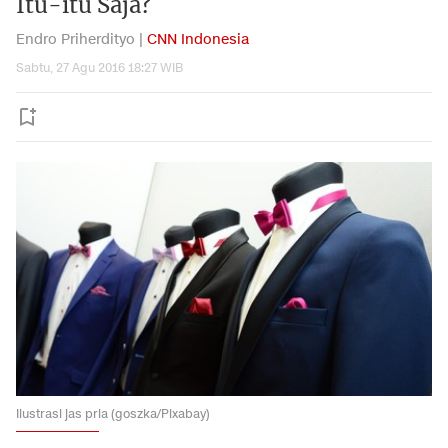
Itu-itu Saja?
Endro Priherdityo |
CNN Indonesia
Sabtu, 27 Agu 2016 18:27 WIB
Ilustrasi jas pria (goszka/Pixabay)