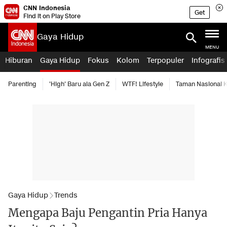
CNN Indonesia
Get
Find it on Play Store
Gaya Hidup
MENU
Hiburan
Gaya Hidup
Fokus
Kolom
Terpopuler
Infografis
Parenting
'High' Baru ala Gen Z
WTF! Lifestyle
Taman Nasional
Gaya Hidup
Trends
Mengapa Baju Pengantin Pria Hanya