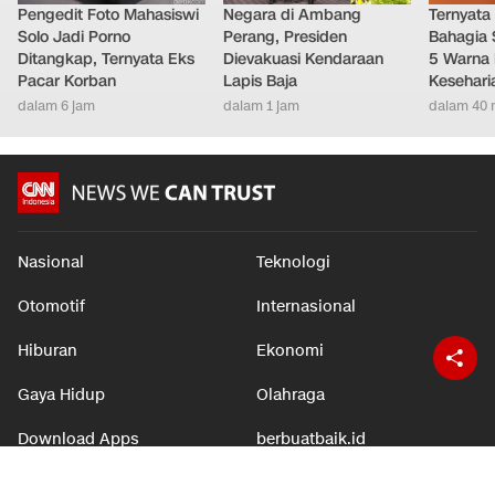
Pengedit Foto Mahasiswi
Negara di Ambang
Ternyata
Solo Jadi Porno
Perang, Presiden
Bahagia 
Ditangkap, Ternyata Eks
Dievakuasi Kendaraan
5 Warna 
Pacar Korban
Lapis Baja
Kesehari
dalam 6 jam
dalam 1 jam
dalam 40 
Nasional
Teknologi
Otomotif
Internasional
Hiburan
Ekonomi
Gaya Hidup
Olahraga
Download Apps
berbuatbaik.id