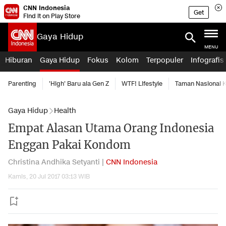
CNN Indonesia
Get
Find it on Play Store
Gaya Hidup
MENU
Hiburan
Gaya Hidup
Fokus
Kolom
Terpopuler
Infografis
Parenting
'High' Baru ala Gen Z
WTF! Lifestyle
Taman Nasional
Gaya Hidup
Health
Empat Alasan Utama Orang Indonesia
Enggan Pakai Kondom
Christina Andhika Setyanti |
CNN Indonesia
Kamis, 20 Jul 2017 03:13 WIB