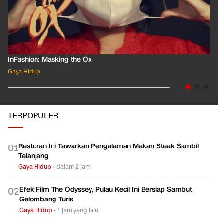
InFashion: Masking the Ox
Gaya Hidup
TERPOPULER
Restoran Ini Tawarkan Pengalaman Makan Steak Sambil
0
1
Telanjang
Gaya Hidup
•
dalam 2 jam
Efek Film The Odyssey, Pulau Kecil Ini Bersiap Sambut
0
2
Gelombang Turis
Gaya Hidup
•
1 jam yang lalu