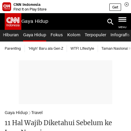
CNN Indonesia
Get
Find it on Play Store
Gaya Hidup
MENU
Hiburan
Gaya Hidup
Fokus
Kolom
Terpopuler
Infografis
Parenting
'High' Baru ala Gen Z
WTF! Lifestyle
Taman Nasional
Gaya Hidup
Travel
11 Hal Wajib Diketahui Sebelum ke