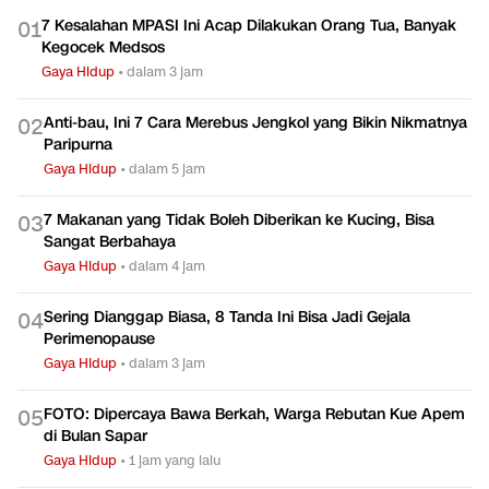
7 Kesalahan MPASI Ini Acap Dilakukan Orang Tua, Banyak
0
1
Kegocek Medsos
Gaya Hidup
•
dalam 3 jam
Anti-bau, Ini 7 Cara Merebus Jengkol yang Bikin Nikmatnya
0
2
Paripurna
Gaya Hidup
•
dalam 5 jam
7 Makanan yang Tidak Boleh Diberikan ke Kucing, Bisa
0
3
Sangat Berbahaya
Gaya Hidup
•
dalam 4 jam
Sering Dianggap Biasa, 8 Tanda Ini Bisa Jadi Gejala
0
4
Perimenopause
Gaya Hidup
•
dalam 3 jam
FOTO: Dipercaya Bawa Berkah, Warga Rebutan Kue Apem
0
5
di Bulan Sapar
Gaya Hidup
•
1 jam yang lalu