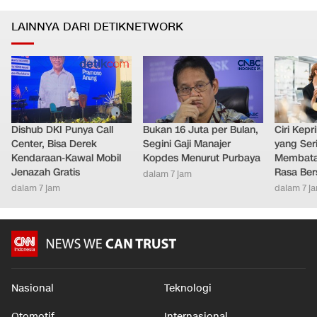
LAINNYA DARI DETIKNETWORK
Dishub DKI Punya Call
Bukan 16 Juta per Bulan,
Ciri Kep
Center, Bisa Derek
Segini Gaji Manajer
yang Ser
Kendaraan-Kawal Mobil
Kopdes Menurut Purbaya
Membatal
Jenazah Gratis
Rasa Ber
dalam 7 jam
dalam 7 jam
dalam 7 j
Nasional
Teknologi
Otomotif
Internasional