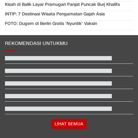
Kisah di Balik Layar Pramugari Panjat Puncak Burj Khalifa
INTIP: 7 Destinasi Wisata Pengamatan Gajah Asia
FOTO: Dugem di Berlin Gratis 'Nyuntik' Vaksin
REKOMENDASI UNTUKMU
Prediksi Indonesia vs Singapura di Piala AFF 2026
Kemenkes Ungkap Alasan Yurizal Harus Tunggu 8 Jam di IGD
RSCM
Hasil SEA V Cup Women's: Mental Bagus, Indonesia Taklukkan
Vietnam
Kata Mabes TNI soal Sertifikat Pramuka Bisa Daftar TNI-Polri
Tanpa Tes
Fakta Menarik Penampilan Agnez Mo dan Anggun C. Sasmi di
Reacher 4
Berompi Tahanan dan Tangan Diborgol, Febrie Diperiksa di
Kejagung