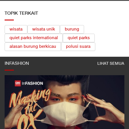
LIHAT SEMUA
TOPIK TERKAIT
wisata
wisata unik
burung
quiet parks international
quiet parks
alasan burung berkicau
polusi suara
INFASHION
LIHAT SEMUA