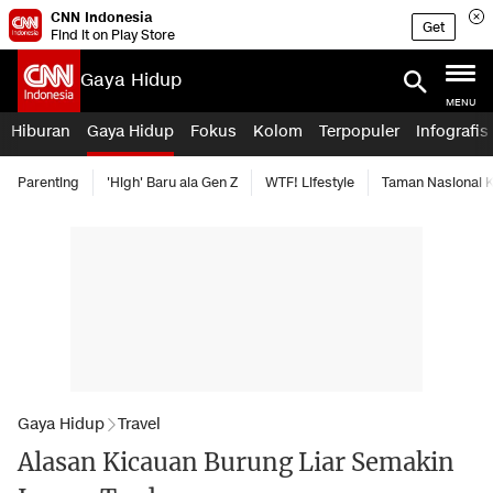
CNN Indonesia
Get
Find it on Play Store
Gaya Hidup
MENU
Hiburan
Gaya Hidup
Fokus
Kolom
Terpopuler
Infografis
Parenting
'High' Baru ala Gen Z
WTF! Lifestyle
Taman Nasional
Gaya Hidup
Travel
Alasan Kicauan Burung Liar Semakin