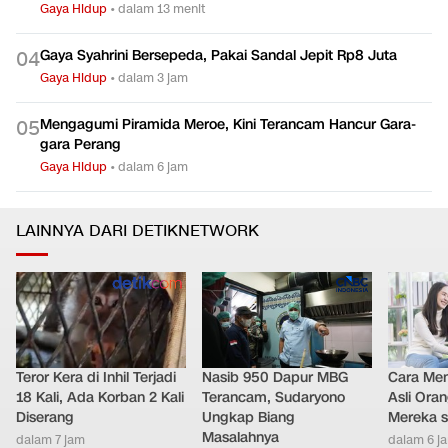
Seluruh Jalur Pendakian Gunung Gede Ditutup Total Mulai 7
0
3
Agustus 2026
Gaya Hidup
•
dalam 13 menit
Gaya Syahrini Bersepeda, Pakai Sandal Jepit Rp8 Juta
0
4
Gaya Hidup
•
dalam 3 jam
Mengagumi Piramida Meroe, Kini Terancam Hancur Gara-
0
5
gara Perang
Gaya Hidup
•
dalam 6 jam
LAINNYA DARI DETIKNETWORK