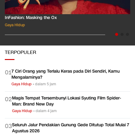
InFashion: Masking the Ox
Gaya Hidup
TERPOPULER
7 Ciri Orang yang Terlalu Keras pada Diri Sendiri, Kamu
0
1
Mengalaminya?
Gaya Hidup
•
dalam 5 jam
Magis Tempat Tersembunyi Lokasi Syuting Film Spider-
0
2
Man: Brand New Day
Gaya Hidup
•
dalam 4 jam