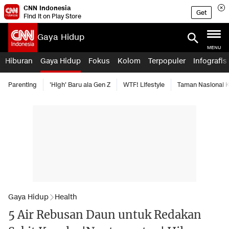
CNN Indonesia
Get
Find it on Play Store
Gaya Hidup
MENU
Hiburan
Gaya Hidup
Fokus
Kolom
Terpopuler
Infografis
Parenting
'High' Baru ala Gen Z
WTF! Lifestyle
Taman Nasional
Gaya Hidup
Health
5 Air Rebusan Daun untuk Redakan