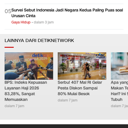
Survei Sebut Indonesia Jadi Negara Kedua Paling Puas soal
0
5
Urusan Cinta
Gaya Hidup
•
dalam 3 jam
LAINNYA DARI DETIKNETWORK
BPS: Indeks Kepuasan
Serbu! 407 Mal RI Gelar
Apa yang 
Layanan Haji 2026
Pesta Diskon Sampai
Makan Te
83,28%, Sangat
80% Mulai Besok
Hari? Ini
Memuaskan
Tubuh
dalam 7 jam
dalam 7 jam
dalam 7 j