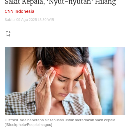
Sakit Kepala, 'Nyut-nyutan' Hilang
CNN Indonesia
Sabtu, 09 Agu 2025 13:30 WIB
Ilustrasi. Ada beberapa air rebusan untuk meredakan sakit kepala.
(iStockphoto/PeopleImages)