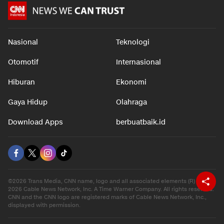
Nasional
Teknologi
Otomotif
Internasional
Hiburan
Ekonomi
Gaya Hidup
Olahraga
Download Apps
berbuatbaik.id
©2026 Trans Media, CNN name, logo and all associated elements (R) and ©
2026 Cable News Network, Inc. A Time Warner Company. All rights reserved.
CNN and the CNN logo are registered marks of Cable News Network, Inc.,
displayed with permission.