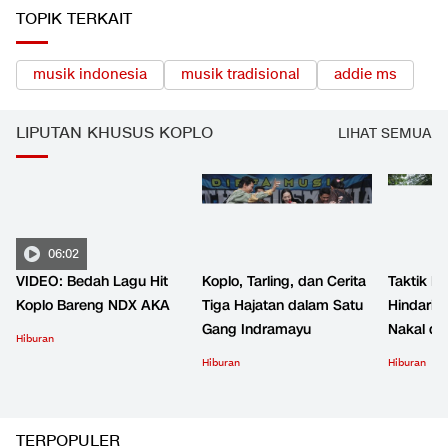
TOPIK TERKAIT
musik indonesia
musik tradisional
addie ms
LIPUTAN KHUSUS KOPLO
LIHAT SEMUA
06:02
VIDEO: Bedah Lagu Hit
Koplo, Tarling, dan Cerita
Taktik B
Koplo Bareng NDX AKA
Tiga Hajatan dalam Satu
Hindari 
Gang Indramayu
Nakal d
Hiburan
Hiburan
Hiburan
TERPOPULER