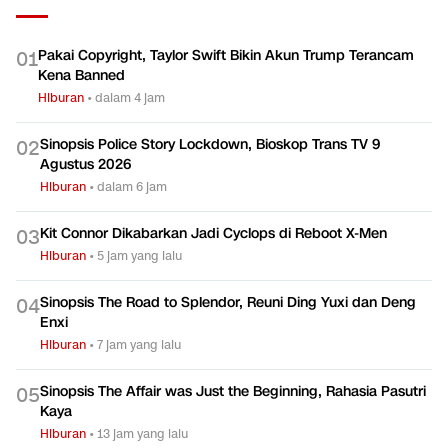
Pakai Copyright, Taylor Swift Bikin Akun Trump Terancam
0
1
Kena Banned
Hiburan
•
dalam 4 jam
Sinopsis Police Story Lockdown, Bioskop Trans TV 9
0
2
Agustus 2026
Hiburan
•
dalam 6 jam
Kit Connor Dikabarkan Jadi Cyclops di Reboot X-Men
0
3
Hiburan
•
5 jam yang lalu
Sinopsis The Road to Splendor, Reuni Ding Yuxi dan Deng
0
4
Enxi
Hiburan
•
7 jam yang lalu
Sinopsis The Affair was Just the Beginning, Rahasia Pasutri
0
5
Kaya
Hiburan
•
13 jam yang lalu