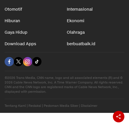
Otomotif
Internasional
Hiburan
Ekonomi
Gaya Hidup
Olahraga
Download Apps
berbuatbaik.id
©2026 Trans Media, CNN name, logo and all associated elements (R) and ©
2026 Cable News Network, Inc. A Time Warner Company. All rights reserved.
CNN and the CNN logo are registered marks of Cable News Network, Inc.,
displayed with permission.
Tentang Kami
|
Redaksi
|
Pedoman Media Siber
|
Disclaimer