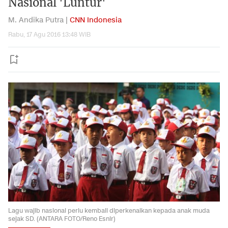
Nasional 'Luntur'
M. Andika Putra |
CNN Indonesia
Rabu, 17 Agu 2016 13:48 WIB
Lagu wajib nasional perlu kembali diperkenalkan kepada anak muda
sejak SD. (ANTARA FOTO/Reno Esnir)