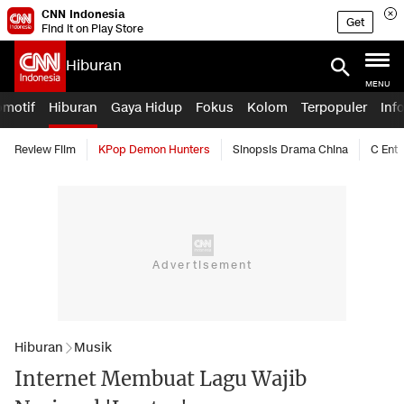
CNN Indonesia
Get
Find it on Play Store
Hiburan
MENU
omotif
Hiburan
Gaya Hidup
Fokus
Kolom
Terpopuler
Inf
Review Film
KPop Demon Hunters
Sinopsis Drama China
C Ent
Hiburan
Musik
Internet Membuat Lagu Wajib