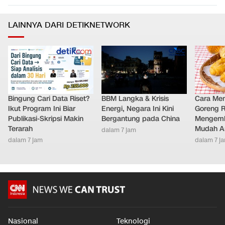
LAINNYA DARI DETIKNETWORK
Bingung Cari Data Riset?
BBM Langka & Krisis
Cara Me
Ikut Program Ini Biar
Energi, Negara Ini Kini
Goreng 
Publikasi-Skripsi Makin
Bergantung pada China
Mengemb
Terarah
Mudah An
dalam 7 jam
dalam 7 jam
dalam 7 j
Nasional
Teknologi