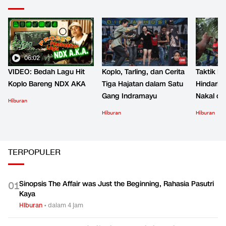
06:02
VIDEO: Bedah Lagu Hit
Koplo, Tarling, dan Cerita
Taktik B
Koplo Bareng NDX AKA
Tiga Hajatan dalam Satu
Hindari 
Gang Indramayu
Nakal d
Hiburan
Hiburan
Hiburan
TERPOPULER
Sinopsis The Affair was Just the Beginning, Rahasia Pasutri
0
1
Kaya
Hiburan
•
dalam 4 jam