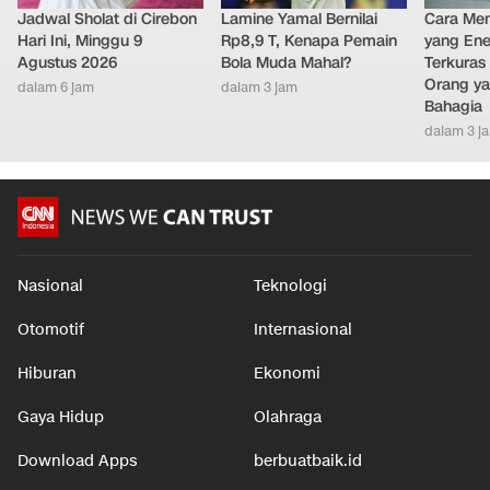
Jadwal Sholat di Cirebon
Lamine Yamal Bernilai
Cara Men
Hari Ini, Minggu 9
Rp8,9 T, Kenapa Pemain
yang Ene
Agustus 2026
Bola Muda Mahal?
Terkuras
Orang ya
dalam 6 jam
dalam 3 jam
Bahagia
dalam 3 j
Nasional
Teknologi
Otomotif
Internasional
Hiburan
Ekonomi
Gaya Hidup
Olahraga
Download Apps
berbuatbaik.id