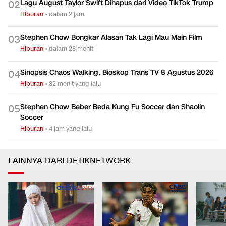
Lagu August Taylor Swift Dihapus dari Video TikTok Trump
0
2
Hiburan
•
dalam 2 jam
Stephen Chow Bongkar Alasan Tak Lagi Mau Main Film
0
3
Hiburan
•
dalam 28 menit
Sinopsis Chaos Walking, Bioskop Trans TV 8 Agustus 2026
0
4
Hiburan
•
32 menit yang lalu
Stephen Chow Beber Beda Kung Fu Soccer dan Shaolin
0
5
Soccer
Hiburan
•
4 jam yang lalu
LAINNYA DARI DETIKNETWORK