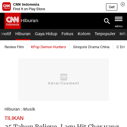
CNN Indonesia
Get
Find it on Play Store
Hiburan
MENU
omotif
Hiburan
Gaya Hidup
Fokus
Kolom
Terpopuler
Inf
Review Film
KPop Demon Hunters
Sinopsis Drama China
C Ent
Hiburan
Musik
TILIKAN