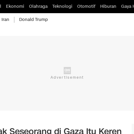
l
Ekonomi
Olahraga
Teknologi
Otomotif
Hiburan
Gaya 
 Iran
Donald Trump
ak Seseorang di Gaza Itu Keren