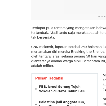
SCROL
Terdapat pula tentara yang mengatakan bahwa
tertembak. “Jadi tentu saja mereka adalah teror
tak bersenjata.
CNN
melansir, laporan setebal 240 halaman itu
menamakan diri mereka Breaking the Silence
oleh tentara Israel selama perang 50 hari yan
diantaranya adalah warga sipil. Sementara itu,
adalah militer.
Me
Pilihan Redaksi
s
kl
PBB: Israel Serang Tujuh
(I
Sekolah di Gaza Tahun Lalu
N
Palestina jadi Anggota ICC,
m