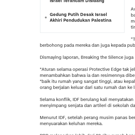
Israel Terancam Disidang
Av
Gedung Putih Desak Israel
b
Akhiri Pendudukan Palestina
m
t
“
berbohong pada mereka dan juga kepada publik
Dismaying laporan, Breaking the Silence juga 
"Aturan selama operasi Protective Edge tak jel
menambahkan bahwa ia dan resimennya dibe
"baik itu rumah yang sangat tinggi, atau kepal
orang berjalan keluar dari satu rumah dan ke l
Selama konflik, IDF berulang kali menyataka
menyimpang senjata dan artileri di sekolah d
Menurut IDF, setelah perang musim panas berl
menyuarakan keluhan mereka.