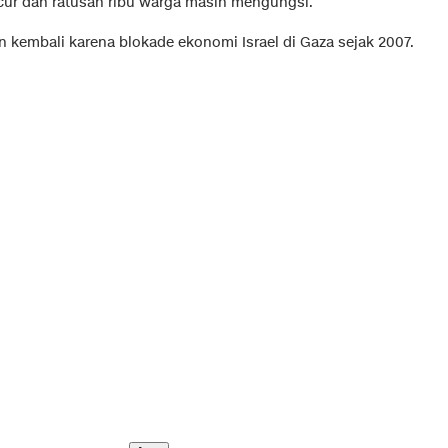
cur dan ratusan ribu warga masih mengungsi.
 kembali karena blokade ekonomi Israel di Gaza sejak 2007.