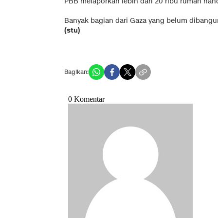
PBB melaporkan lebih dari 20 ribu rumah han
Banyak bagian dari Gaza yang belum dibangun
(stu)
Bagikan: