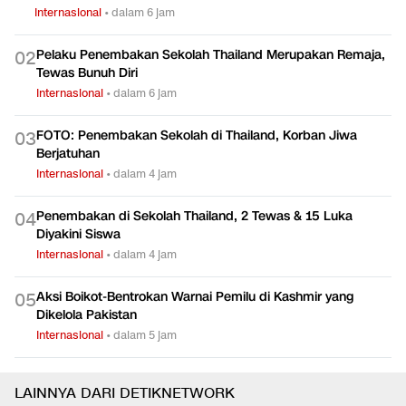
Internasional
•
dalam 6 jam
Pelaku Penembakan Sekolah Thailand Merupakan Remaja,
0
2
Tewas Bunuh Diri
Internasional
•
dalam 6 jam
FOTO: Penembakan Sekolah di Thailand, Korban Jiwa
0
3
Berjatuhan
Internasional
•
dalam 4 jam
Penembakan di Sekolah Thailand, 2 Tewas & 15 Luka
0
4
Diyakini Siswa
Internasional
•
dalam 4 jam
Aksi Boikot-Bentrokan Warnai Pemilu di Kashmir yang
0
5
Dikelola Pakistan
Internasional
•
dalam 5 jam
LAINNYA DARI DETIKNETWORK