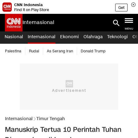
CNN Indonesia
Get
Find it on Play Store
Internasional
MENU
Nasional
Internasional
Ekonomi
Olahraga
Teknologi
Ot
Palestina
Rudal
As Serang Iran
Donald Trump
Internasional
Timur Tengah
Manuskrip Tertua 10 Perintah Tuhan