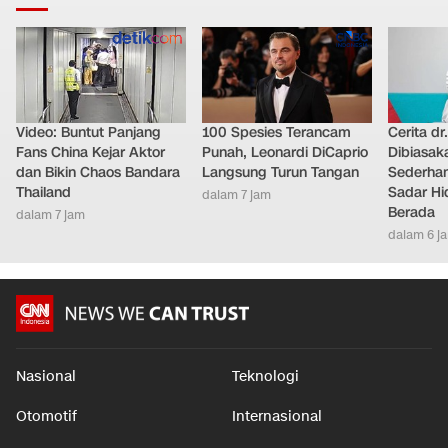
Video: Buntut Panjang
100 Spesies Terancam
Cerita dr
Fans China Kejar Aktor
Punah, Leonardi DiCaprio
Dibiasak
dan Bikin Chaos Bandara
Langsung Turun Tangan
Sederhana
Thailand
Sadar Hi
dalam 7 jam
Berada
dalam 7 jam
dalam 6 j
Nasional
Teknologi
Otomotif
Internasional