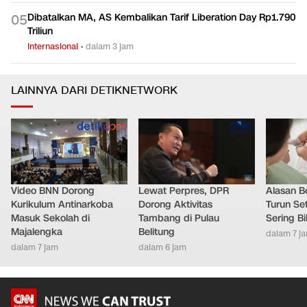
Dibatalkan MA, AS Kembalikan Tarif Liberation Day Rp1.790
0
5
Triliun
Internasional
•
dalam 3 jam
LAINNYA DARI DETIKNETWORK
Video BNN Dorong
Lewat Perpres, DPR
Alasan B
Kurikulum Antinarkoba
Dorong Aktivitas
Turun Set
Masuk Sekolah di
Tambang di Pulau
Sering Bi
Majalengka
Belitung
dalam 7 j
dalam 7 jam
dalam 6 jam