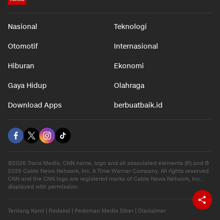
Nasional
Teknologi
Otomotif
Internasional
Hiburan
Ekonomi
Gaya Hidup
Olahraga
Download Apps
berbuatbaik.id
©2026 Trans Media, CNN name, logo and all associated elements (R) and ©
2026 Cable News Network, Inc. A Time Warner Company. All rights reserved.
CNN and the CNN logo are registered marks of Cable News Network, Inc.,
displayed with permission.
Tentang Kami
|
Redaksi
|
Pedoman Media Siber
|
Disclaimer