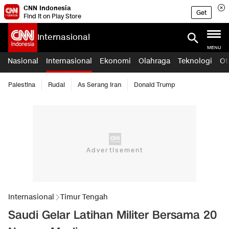
CNN Indonesia
Get
Find it on Play Store
Internasional
MENU
Nasional
Internasional
Ekonomi
Olahraga
Teknologi
Ot
Palestina
Rudal
As Serang Iran
Donald Trump
Internasional
Timur Tengah
Saudi Gelar Latihan Militer Bersama 20