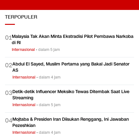
TERPOPULER
Malaysia Tak Akan Minta Ekstradisi Pilot Pembawa Narkoba
0
1
di RI
Internasional
•
dalam 5 jam
Abdul El Sayed, Muslim Pertama yang Bakal Jadi Senator
0
2
AS
Internasional
•
dalam 4 jam
Detik-detik Influencer Meksiko Tewas Ditembak Saat Live
0
3
Streaming
Internasional
•
dalam 5 jam
Mojtaba & Presiden Iran Diisukan Renggang, Ini Jawaban
0
4
Pezeshkian
Internasional
•
dalam 4 jam