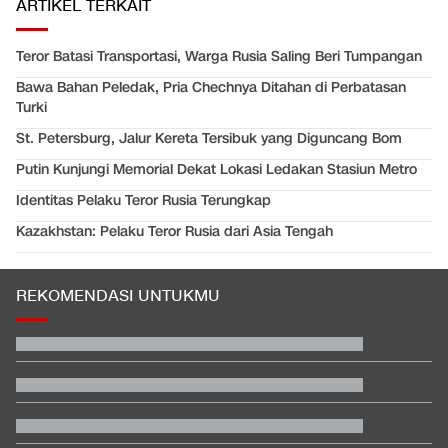
ARTIKEL TERKAIT
Teror Batasi Transportasi, Warga Rusia Saling Beri Tumpangan
Bawa Bahan Peledak, Pria Chechnya Ditahan di Perbatasan
Turki
St. Petersburg, Jalur Kereta Tersibuk yang Diguncang Bom
Putin Kunjungi Memorial Dekat Lokasi Ledakan Stasiun Metro
Identitas Pelaku Teror Rusia Terungkap
Kazakhstan: Pelaku Teror Rusia dari Asia Tengah
REKOMENDASI UNTUKMU
EDUSPORTS: Beda Piala AFF dengan FIFA ASEAN Cup
Hashim Djojohadikusumo Kukuhkan 20 Ormas Baru Kawal
Program Pemerintah
Berada dalam Satu Negara, Apa Beda Pasukan Houthi & Militer