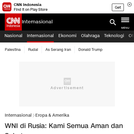
CNN Indonesia
Get
Find it on Play Store
Internasional
MENU
Nasional
Internasional
Ekonomi
Olahraga
Teknologi
Ot
Palestina
Rudal
As Serang Iran
Donald Trump
Internasional
Eropa & Amerika
WNI di Rusia: Kami Semua Aman dan