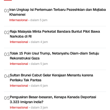
TERPOPULER
Iran Ungkap Isi Pertemuan Terbaru Pezeshkian dan Mojtaba
0
1
Khamenei
Internasional
•
dalam 5 jam
Raja Malaysia Minta Perketat Bandara Buntut Pilot Bawa
0
2
Narkoba di RI
Internasional
•
dalam 4 jam
Tolak 15 Poin Usul Trump, Netanyahu Diam-diam Setuju
0
3
Rekonstruksi Gaza
Internasional
•
dalam 5 jam
Sultan Brunei Cabut Gelar Kerajaan Menantu karena
0
4
Perilaku Tak Pantas
Internasional
•
dalam 6 jam