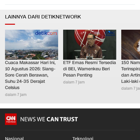
Pengusiran Besar-besaran, Kenapa Kanada Deportasi
0
5
3.323 Imigran India?
Internasional
•
dalam 3 jam
LAINNYA DARI DETIKNETWORK
Cuaca Makassar Hari Ini,
ETF Emas Resmi Tersedia
150 Nam
10 Agustus 2026: Siang-
di BEI, Wamenkeu Beri
Terinspi
Sore Cerah Berawan,
Pesan Penting
dan Arti
Suhu 24-35 Derajat
Laki-lak
dalam 7 jam
Celsius
dalam 7 j
dalam 7 jam