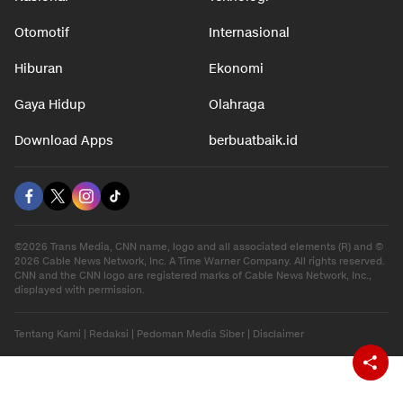
Nasional
Teknologi
Otomotif
Internasional
Hiburan
Ekonomi
Gaya Hidup
Olahraga
Download Apps
berbuatbaik.id
©2026 Trans Media, CNN name, logo and all associated elements (R) and ©
2026 Cable News Network, Inc. A Time Warner Company. All rights reserved.
CNN and the CNN logo are registered marks of Cable News Network, Inc.,
displayed with permission.
Tentang Kami
|
Redaksi
|
Pedoman Media Siber
|
Disclaimer