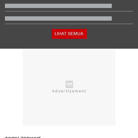
Yaman?
Hasil MotoGP Inggris 2026: Fernandez Juara, Martin Kedua
Klasemen Moto3 usai Veda Ega Finis ke-9 dan Danish Crash di
GP Inggris
Bos Padel di Bandung Kena Denda Rp100 Juta dan Wajib
Tanam 1.000 Pohon
LIHAT SEMUA