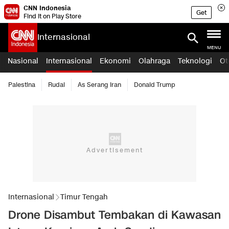
CNN Indonesia
Get
Find it on Play Store
Internasional
MENU
Nasional
Internasional
Ekonomi
Olahraga
Teknologi
Ot
Palestina
Rudal
As Serang Iran
Donald Trump
Internasional
Timur Tengah
Drone Disambut Tembakan di Kawasan