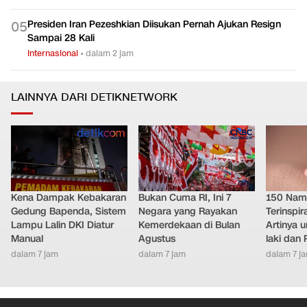
Presiden Iran Pezeshkian Diisukan Pernah Ajukan Resign
0
5
Sampai 28 Kali
Internasional
•
dalam 2 jam
LAINNYA DARI DETIKNETWORK
Kena Dampak Kebakaran
Bukan Cuma RI, Ini 7
150 Nam
Gedung Bapenda, Sistem
Negara yang Rayakan
Terinspir
Lampu Lalin DKI Diatur
Kemerdekaan di Bulan
Artinya 
Manual
Agustus
laki dan
dalam 7 jam
dalam 7 jam
dalam 7 j