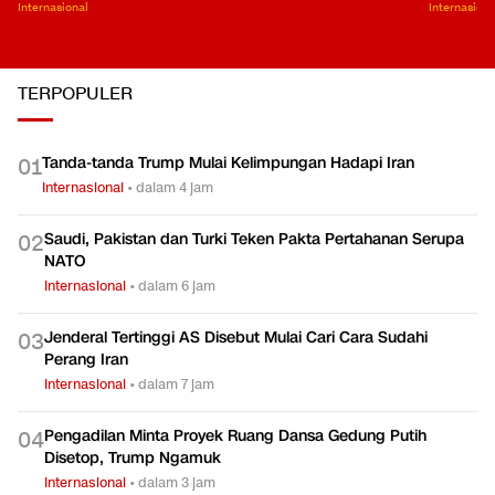
Internasional
Internasiona
TERPOPULER
Tanda-tanda Trump Mulai Kelimpungan Hadapi Iran
0
1
Internasional
•
dalam 4 jam
Saudi, Pakistan dan Turki Teken Pakta Pertahanan Serupa
0
2
NATO
Internasional
•
dalam 6 jam
Jenderal Tertinggi AS Disebut Mulai Cari Cara Sudahi
0
3
Perang Iran
Internasional
•
dalam 7 jam
Pengadilan Minta Proyek Ruang Dansa Gedung Putih
0
4
Disetop, Trump Ngamuk
Internasional
•
dalam 3 jam