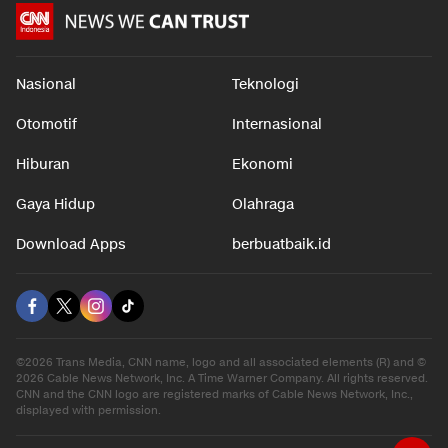
Nasional
Teknologi
Otomotif
Internasional
Hiburan
Ekonomi
Gaya Hidup
Olahraga
Download Apps
berbuatbaik.id
©2026 Trans Media, CNN name, logo and all associated elements (R) and ©
2026 Cable News Network, Inc. A Time Warner Company. All rights reserved.
CNN and the CNN logo are registered marks of Cable News Network, Inc.,
displayed with permission.