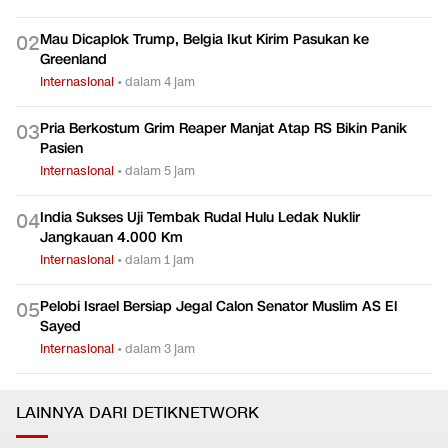
Mau Dicaplok Trump, Belgia Ikut Kirim Pasukan ke
0
2
Greenland
Internasional
•
dalam 4 jam
Pria Berkostum Grim Reaper Manjat Atap RS Bikin Panik
0
3
Pasien
Internasional
•
dalam 5 jam
India Sukses Uji Tembak Rudal Hulu Ledak Nuklir
0
4
Jangkauan 4.000 Km
Internasional
•
dalam 1 jam
Pelobi Israel Bersiap Jegal Calon Senator Muslim AS El
0
5
Sayed
Internasional
•
dalam 3 jam
LAINNYA DARI DETIKNETWORK