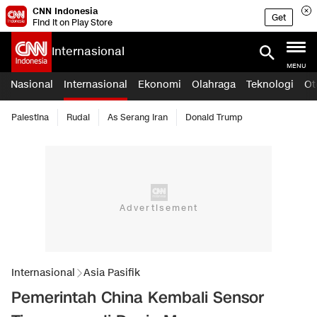
CNN Indonesia
Get
Find it on Play Store
Internasional
MENU
Nasional
Internasional
Ekonomi
Olahraga
Teknologi
Ot
Palestina
Rudal
As Serang Iran
Donald Trump
Internasional
Asia Pasifik
Pemerintah China Kembali Sensor