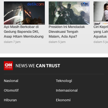
Api Masih Berkobar di
Presiden Ini Mendadak
Ciri Kep
Gedung Bapenda DKI,
Dievakuasi Tengah
yang Lahi
Asap Hitam Membubung
Malam, Ada Apa?
Agustus
dalam 7 jam
dalam 5 jam
dalam 5 j
Nasional
Teknologi
Otomotif
Internasional
Hiburan
Ekonomi