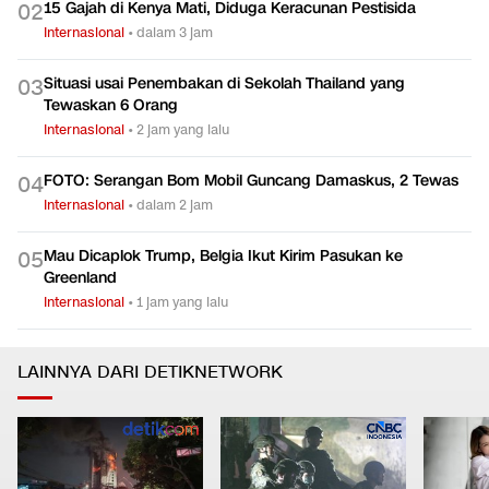
15 Gajah di Kenya Mati, Diduga Keracunan Pestisida
0
2
Internasional
•
dalam 3 jam
Situasi usai Penembakan di Sekolah Thailand yang
0
3
Tewaskan 6 Orang
Internasional
•
2 jam yang lalu
FOTO: Serangan Bom Mobil Guncang Damaskus, 2 Tewas
0
4
Internasional
•
dalam 2 jam
Mau Dicaplok Trump, Belgia Ikut Kirim Pasukan ke
0
5
Greenland
Internasional
•
1 jam yang lalu
LAINNYA DARI DETIKNETWORK