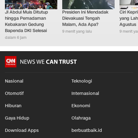
Jl Abdul Muis Ditutup
Presiden Ini Mendadak
Ciri Kep
hingga Pemadaman
Dievakuasi Tengah
yang Lahi
Kebakaran Gedung
Malam, Ada Apa?
Agustus
Bapenda DKI Selesai
9 menit yang lalu
9 menit ya
dalam 6 jam
Nasional
Teknologi
Otomotif
Internasional
Hiburan
Ekonomi
Gaya Hidup
Olahraga
Download Apps
berbuatbaik.id