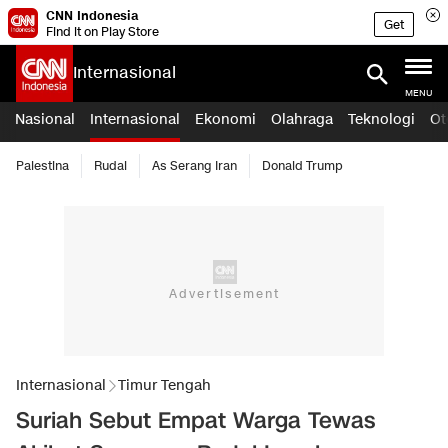
CNN Indonesia
Get
Find it on Play Store
Internasional
MENU
Nasional
Internasional
Ekonomi
Olahraga
Teknologi
Ot
Palestina
Rudal
As Serang Iran
Donald Trump
Internasional
Timur Tengah
Suriah Sebut Empat Warga Tewas