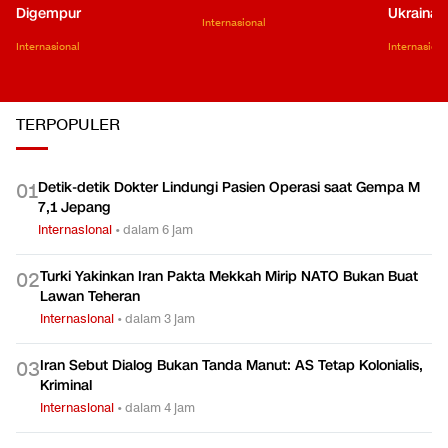
Digempur
Ukraina
Internasional
Internasional
Internasiona
TERPOPULER
Detik-detik Dokter Lindungi Pasien Operasi saat Gempa M
0
1
7,1 Jepang
Internasional
•
dalam 6 jam
Turki Yakinkan Iran Pakta Mekkah Mirip NATO Bukan Buat
0
2
Lawan Teheran
Internasional
•
dalam 3 jam
Iran Sebut Dialog Bukan Tanda Manut: AS Tetap Kolonialis,
0
3
Kriminal
Internasional
•
dalam 4 jam