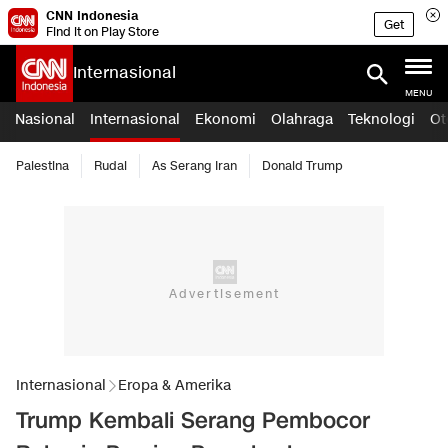
CNN Indonesia
Get
Find it on Play Store
Internasional
MENU
Nasional
Internasional
Ekonomi
Olahraga
Teknologi
Ot
Palestina
Rudal
As Serang Iran
Donald Trump
Internasional
Eropa & Amerika
Trump Kembali Serang Pembocor