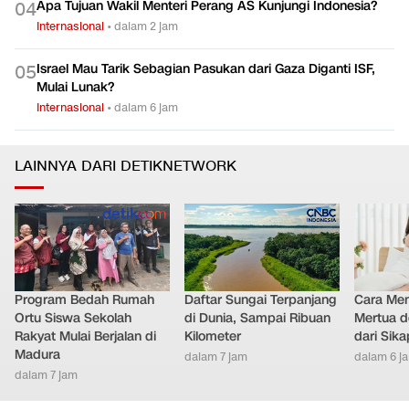
Apa Tujuan Wakil Menteri Perang AS Kunjungi Indonesia?
0
4
Internasional
•
dalam 2 jam
Israel Mau Tarik Sebagian Pasukan dari Gaza Diganti ISF,
0
5
Mulai Lunak?
Internasional
•
dalam 6 jam
LAINNYA DARI DETIKNETWORK
Program Bedah Rumah
Daftar Sungai Terpanjang
Cara Men
Ortu Siswa Sekolah
di Dunia, Sampai Ribuan
Mertua d
Rakyat Mulai Berjalan di
Kilometer
dari Sik
Madura
dalam 7 jam
dalam 6 j
dalam 7 jam