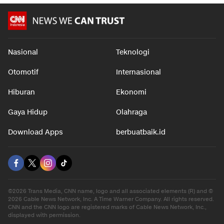
Nasional
Teknologi
Otomotif
Internasional
Hiburan
Ekonomi
Gaya Hidup
Olahraga
Download Apps
berbuatbaik.id
©2026 Trans Media, CNN name, logo and all associated elements (R) and ©
2026 Cable News Network, Inc. A Time Warner Company. All rights reserved.
CNN and the CNN logo are registered marks of Cable News Network, Inc.,
displayed with permission.