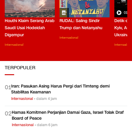
01:0
Houthi Klaim Serang Arab
RUDAL: Saling Sindir
Detik-de
Saudi Usai Hodeidah
Trump dan Netanyahu
Kyiv, Asa
Digempur
Ukraina
Internasional
Internasional
Internasiona
TERPOPULER
Iran: Pasukan Asing Harus Pergi dari Timteng demi
0
1
Stabilitas Keamanan
Internasional
•
dalam 4 jam
Hamas Komitmen Perjanjian Damai Gaza, Israel Tolak Draf
0
2
Board of Peace
Internasional
•
dalam 6 jam