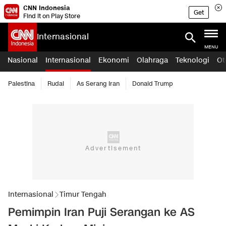
CNN Indonesia
Get
Find it on Play Store
Internasional
MENU
Nasional
Internasional
Ekonomi
Olahraga
Teknologi
Ot
Palestina
Rudal
As Serang Iran
Donald Trump
Internasional
Timur Tengah
Pemimpin Iran Puji Serangan ke AS