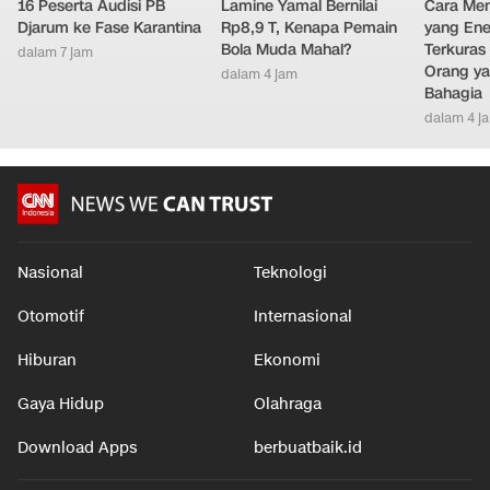
16 Peserta Audisi PB
Lamine Yamal Bernilai
Cara Men
Djarum ke Fase Karantina
Rp8,9 T, Kenapa Pemain
yang Ene
Bola Muda Mahal?
Terkuras
dalam 7 jam
Orang ya
dalam 4 jam
Bahagia
dalam 4 j
Nasional
Teknologi
Otomotif
Internasional
Hiburan
Ekonomi
Gaya Hidup
Olahraga
Download Apps
berbuatbaik.id