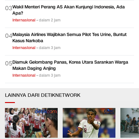
Wakil Menteri Perang AS Akan Kunjungi Indonesia, Ada
0
3
Apa?
Internasional
•
dalam 2 jam
Malaysia Airlines Wajibkan Semua Pilot Tes Urine, Buntut
0
4
Kasus Narkoba
Internasional
•
dalam 3 jam
Diamuk Gelombang Panas, Korea Utara Sarankan Warga
0
5
Makan Daging Anjing
Internasional
•
dalam 3 jam
LAINNYA DARI DETIKNETWORK