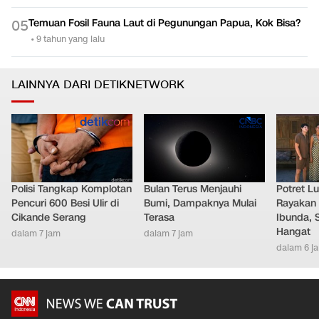
Berkaca pada Persahabatan Spongebob dan Patrick
0
4
•
8 tahun yang lalu
Temuan Fosil Fauna Laut di Pegunungan Papua, Kok Bisa?
0
5
•
9 tahun yang lalu
LAINNYA DARI DETIKNETWORK
Polisi Tangkap Komplotan
Bulan Terus Menjauhi
Potret L
Pencuri 600 Besi Ulir di
Bumi, Dampaknya Mulai
Rayakan 
Cikande Serang
Terasa
Ibunda, 
Hangat
dalam 7 jam
dalam 7 jam
dalam 6 j