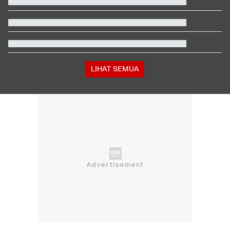
Kenapa Iran Mulai Serang Pusat Data AI Milik Amerika?
Pegawai RSUD di Tasikmalaya yang Cibir Pasien BPJS Pilih
Resign
Trump Serang Kandidat Senat Muslim Michigan: Dia Penuh
Omong Kosong
Mangkir Lagi, KPK Ingatkan Rudy Tanoe Kooperatif
LIHAT SEMUA