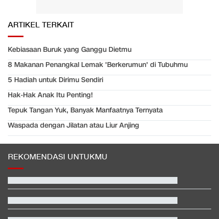
ARTIKEL TERKAIT
Kebiasaan Buruk yang Ganggu Dietmu
8 Makanan Penangkal Lemak 'Berkerumun' di Tubuhmu
5 Hadiah untuk Dirimu Sendiri
Hak-Hak Anak Itu Penting!
Tepuk Tangan Yuk, Banyak Manfaatnya Ternyata
Waspada dengan Jilatan atau Liur Anjing
REKOMENDASI UNTUKMU
Kontroversi Wasit Batalkan Kartu Merah Pemain Singapura di
Piala AFF
Video Mesum 'Yang Wis Yang' Banyuwangi, Pemeran Pria Jadi
Tersangka