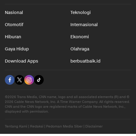
Nasional
Teknologi
Otomotif
Internasional
Hiburan
Ekonomi
Gaya Hidup
Olahraga
Download Apps
berbuatbaik.id
©2026 Trans Media, CNN name, logo and all associated elements (R) and ©
2026 Cable News Network, Inc. A Time Warner Company. All rights reserved.
CNN and the CNN logo are registered marks of Cable News Network, Inc.,
displayed with permission.