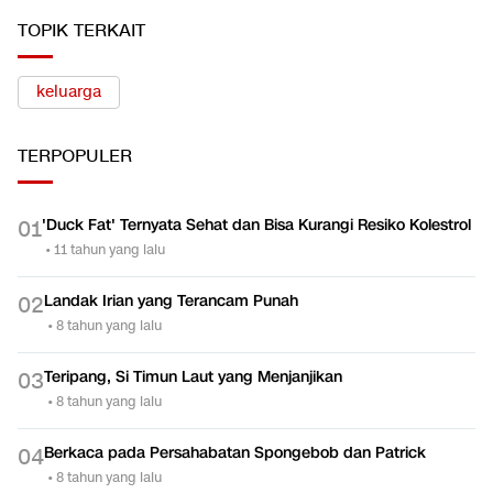
TOPIK TERKAIT
keluarga
TERPOPULER
'Duck Fat' Ternyata Sehat dan Bisa Kurangi Resiko Kolestrol
0
1
•
11 tahun yang lalu
Landak Irian yang Terancam Punah
0
2
•
8 tahun yang lalu
Teripang, Si Timun Laut yang Menjanjikan
0
3
•
8 tahun yang lalu