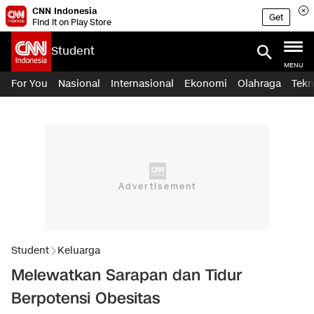
CNN Indonesia
Get
Find it on Play Store
Student
MENU
For You
Nasional
Internasional
Ekonomi
Olahraga
Tekn
Student
Keluarga
Melewatkan Sarapan dan Tidur
Berpotensi Obesitas