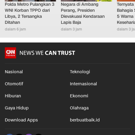
Polda Metro Pulangkan 3
Negara di Ambang
Ternyata
WNI Korban TPPO dari
Perang, Presiden
Bahagia 
Libya, 2 Tersangka
Dievakuasi Kendaraan
5 Warna 
Ditahan
Lapis Baja
Kesehari
dalam 6 jam
dalam 3 jam
dalam 3 j
Nasional
Teknologi
Otomotif
Internasional
Hiburan
Ekonomi
Gaya Hidup
Olahraga