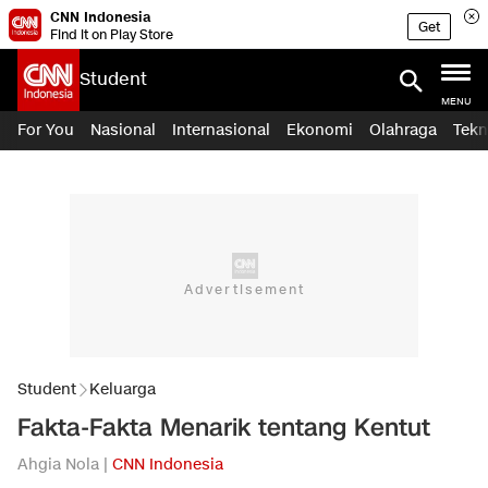
CNN Indonesia
Get
Find it on Play Store
Student
MENU
For You
Nasional
Internasional
Ekonomi
Olahraga
Tekn
Student
Keluarga
Fakta-Fakta Menarik tentang Kentut
Ahgia Nola |
CNN Indonesia