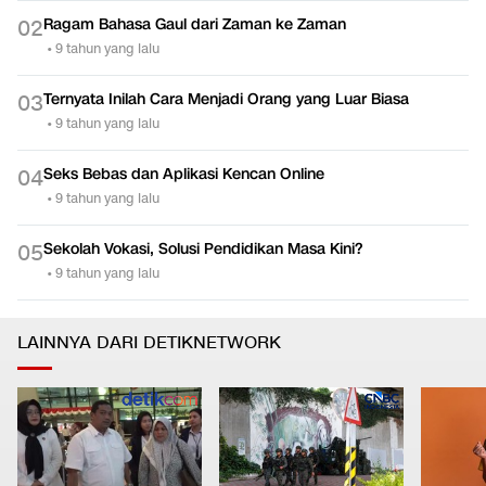
Mengenal Ikan Arwana Papua
0
1
•
9 tahun yang lalu
Ragam Bahasa Gaul dari Zaman ke Zaman
0
2
•
9 tahun yang lalu
Ternyata Inilah Cara Menjadi Orang yang Luar Biasa
0
3
•
9 tahun yang lalu
Seks Bebas dan Aplikasi Kencan Online
0
4
•
9 tahun yang lalu
Sekolah Vokasi, Solusi Pendidikan Masa Kini?
0
5
•
9 tahun yang lalu
LAINNYA DARI DETIKNETWORK