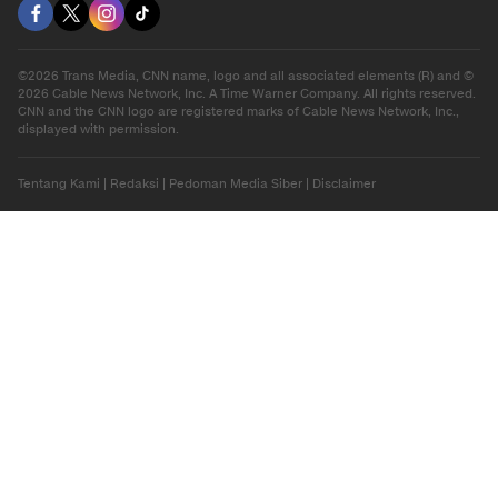
Download Apps
berbuatbaik.id
©2026 Trans Media, CNN name, logo and all associated elements (R) and ©
2026 Cable News Network, Inc. A Time Warner Company. All rights reserved.
CNN and the CNN logo are registered marks of Cable News Network, Inc.,
displayed with permission.
Tentang Kami
|
Redaksi
|
Pedoman Media Siber
|
Disclaimer