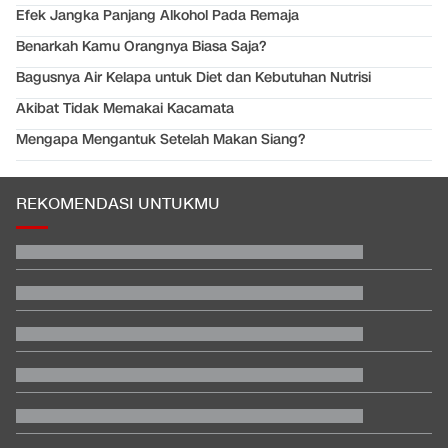
Efek Jangka Panjang Alkohol Pada Remaja
Benarkah Kamu Orangnya Biasa Saja?
Bagusnya Air Kelapa untuk Diet dan Kebutuhan Nutrisi
Akibat Tidak Memakai Kacamata
Mengapa Mengantuk Setelah Makan Siang?
REKOMENDASI UNTUKMU
Trump Ultimatum Iran Buat Nego: Kesempatan Terakhir
Sebelum Dipenggal
Video Mesum 'Yang Wis Yang' Banyuwangi, Pemeran Pria Jadi
Tersangka
Daftar Juara Piala Presiden usai Persebaya Bungkam Persib
Respons Kubu Sarwendah Soal Viral Chat WA ke Ruben
tentang Obat HIV
Satu Pemain Thailand Tewas Disambar Petir, 8 Orang Luka-