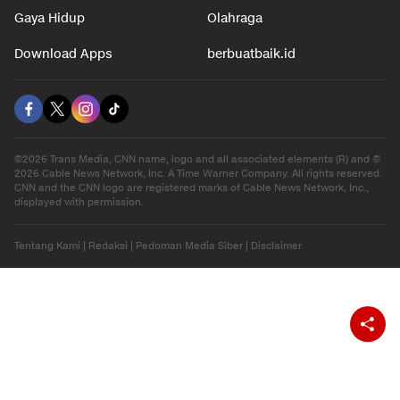
Otomotif
Internasional
Hiburan
Ekonomi
Gaya Hidup
Olahraga
Download Apps
berbuatbaik.id
©2026 Trans Media, CNN name, logo and all associated elements (R) and ©
2026 Cable News Network, Inc. A Time Warner Company. All rights reserved.
CNN and the CNN logo are registered marks of Cable News Network, Inc.,
displayed with permission.
Tentang Kami
|
Redaksi
|
Pedoman Media Siber
|
Disclaimer