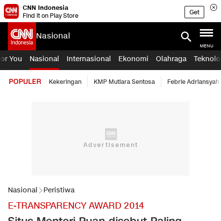
CNN Indonesia
Get
Find it on Play Store
Nasional
MENU
For You
Nasional
Internasional
Ekonomi
Olahraga
Teknolo
POPULER
Kekeringan
KMP Mutiara Sentosa
Febrie Adriansyah
Nasional
Peristiwa
E-TRANSPARENCY AWARD 2014