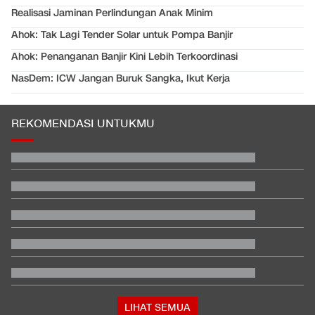
Realisasi Jaminan Perlindungan Anak Minim
Ahok: Tak Lagi Tender Solar untuk Pompa Banjir
Ahok: Penanganan Banjir Kini Lebih Terkoordinasi
NasDem: ICW Jangan Buruk Sangka, Ikut Kerja
REKOMENDASI UNTUKMU
Nadeo Meragukan, Cahya Supriadi Starter di Singapura vs
Indonesia?
Hakim Putuskan Praperadilan Ganti Rugi Roy Suryo Tak Dapat
Diterima
Mendag Respons Ekspor Nikel Dkk Disetop Efek Aturan Logam
Tanah Jarang
Video Mesum 'Yang Wis Yang' Banyuwangi, Pemeran Pria Jadi
Tersangka
Jadwal Siaran Langsung Final Piala Presiden 2026: Persib vs