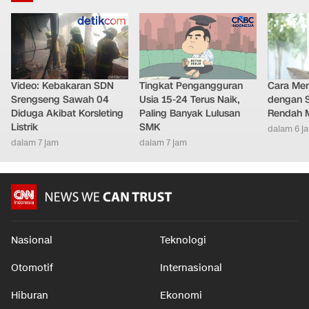
Nasional
•
dalam 5 jam
LAINNYA DARI DETIKNETWORK
Video: Kebakaran SDN
Tingkat Pengangguran
Cara Men
Srengseng Sawah 04
Usia 15-24 Terus Naik,
dengan S
Diduga Akibat Korsleting
Paling Banyak Lulusan
Rendah M
Listrik
SMK
dalam 6 j
dalam 7 jam
dalam 7 jam
Nasional
Teknologi