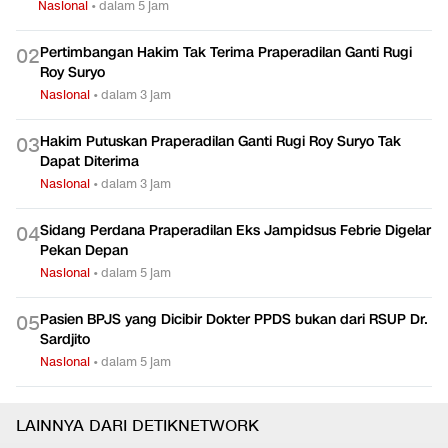
TERPOPULER
KPK Periksa Iskandar Sitorus dan Pegawai Bea Cukai
0
1
Nasional
•
dalam 5 jam
Pertimbangan Hakim Tak Terima Praperadilan Ganti Rugi
0
2
Roy Suryo
Nasional
•
dalam 3 jam
Hakim Putuskan Praperadilan Ganti Rugi Roy Suryo Tak
0
3
Dapat Diterima
Nasional
•
dalam 3 jam
Sidang Perdana Praperadilan Eks Jampidsus Febrie Digelar
0
4
Pekan Depan
Nasional
•
dalam 5 jam
Pasien BPJS yang Dicibir Dokter PPDS bukan dari RSUP Dr.
0
5
Sardjito