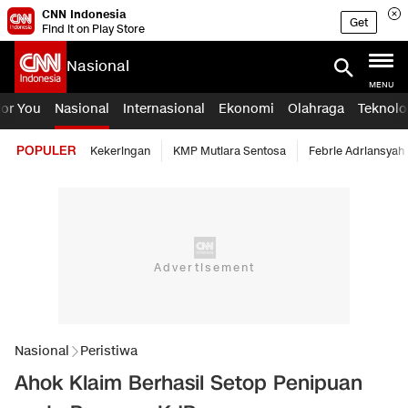
CNN Indonesia
Get
Find it on Play Store
Nasional
MENU
For You
Nasional
Internasional
Ekonomi
Olahraga
Teknolo
POPULER
Kekeringan
KMP Mutiara Sentosa
Febrie Adriansyah
Nasional
Peristiwa
Ahok Klaim Berhasil Setop Penipuan