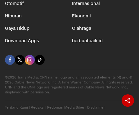
Otomotif
Internasional
Hiburan
Ekonomi
Gaya Hidup
Olahraga
Download Apps
berbuatbaik.id
©2026 Trans Media, CNN name, logo and all associated elements (R) and ©
2026 Cable News Network, Inc. A Time Warner Company. All rights reserved.
CNN and the CNN logo are registered marks of Cable News Network, Inc.,
displayed with permission.
Tentang Kami
|
Redaksi
|
Pedoman Media Siber
|
Disclaimer