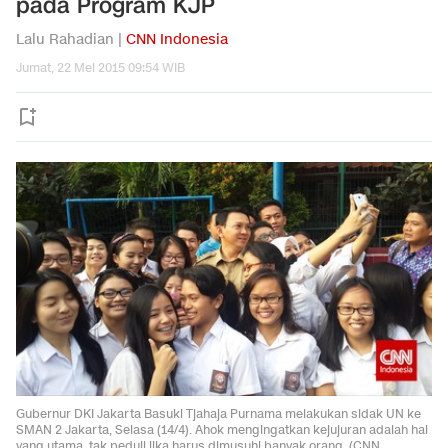
pada Program KJP
Lalu Rahadian |
CNN Indonesia
Jumat, 22 Mei 2015 09:54 WIB
Gubernur DKI Jakarta Basuki Tjahaja Purnama melakukan sidak UN ke
SMAN 2 Jakarta, Selasa (14/4). Ahok mengingatkan kejujuran adalah hal
yang utama, tak peduli jika harus dimusuhi banyak orang. (CNN