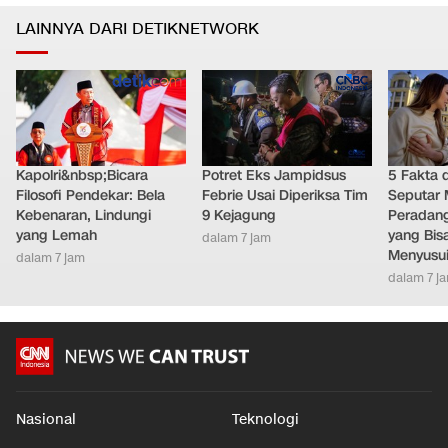
LAINNYA DARI DETIKNETWORK
Kapolri&nbsp;Bicara
Potret Eks Jampidsus
5 Fakta 
Filosofi Pendekar: Bela
Febrie Usai Diperiksa Tim
Seputar M
Kebenaran, Lindungi
9 Kejagung
Peradang
yang Lemah
yang Bis
dalam 7 jam
Menyusu
dalam 7 jam
dalam 7 j
Nasional
Teknologi