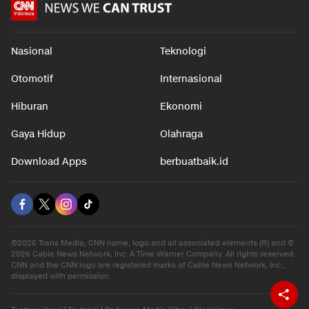
Nasional
Teknologi
Otomotif
Internasional
Hiburan
Ekonomi
Gaya Hidup
Olahraga
Download Apps
berbuatbaik.id
©2026 Trans Media, CNN name, logo and all associated elements (R) and ©
2026 Cable News Network, Inc. A Time Warner Company. All rights reserved.
CNN and the CNN logo are registered marks of Cable News Network, Inc.,
displayed with permission.