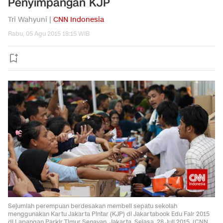
Penyimpangan KJP
Tri Wahyuni |
CNN Indonesia
Rabu, 05 Agu 2015 18:15 WIB
Sejumlah perempuan berdesakan membeli sepatu sekolah
menggunakan Kartu Jakarta Pintar (KJP) di Jakartabook Edu Fair 2015
di Lapangan Parkir Timur Senayan, Jakarta, Selasa, 28 Juli 2015. (CNN