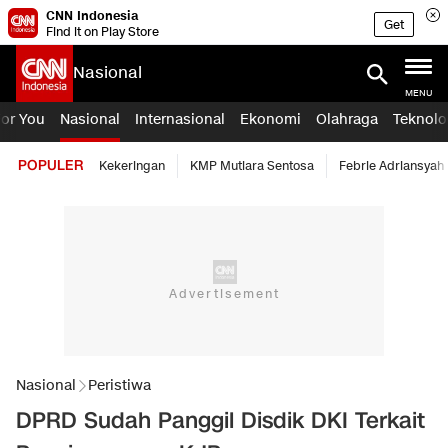
CNN Indonesia
Get
Find it on Play Store
Nasional
MENU
For You
Nasional
Internasional
Ekonomi
Olahraga
Teknolo
POPULER
Kekeringan
KMP Mutiara Sentosa
Febrie Adriansyah
Nasional
Peristiwa
DPRD Sudah Panggil Disdik DKI Terkait