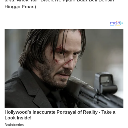
juga:
Ahok: KJP Diselewengkan Buat Beli Bensin
Hingga Emas
)