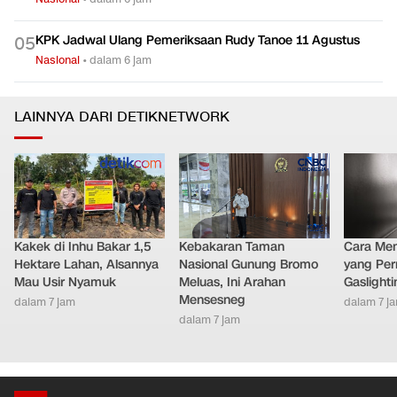
KPK Jadwal Ulang Pemeriksaan Rudy Tanoe 11 Agustus
0
5
Nasional
•
dalam 6 jam
LAINNYA DARI DETIKNETWORK
Kakek di Inhu Bakar 1,5
Kebakaran Taman
Cara Men
Hektare Lahan, Alsannya
Nasional Gunung Bromo
yang Per
Mau Usir Nyamuk
Meluas, Ini Arahan
Gaslighti
Mensesneg
dalam 7 jam
dalam 7 j
dalam 7 jam