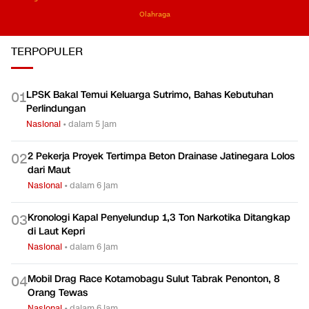
Olahraga
TERPOPULER
LPSK Bakal Temui Keluarga Sutrimo, Bahas Kebutuhan
0
1
Perlindungan
Nasional
•
dalam 5 jam
2 Pekerja Proyek Tertimpa Beton Drainase Jatinegara Lolos
0
2
dari Maut
Nasional
•
dalam 6 jam
Kronologi Kapal Penyelundup 1,3 Ton Narkotika Ditangkap
0
3
di Laut Kepri
Nasional
•
dalam 6 jam
Mobil Drag Race Kotamobagu Sulut Tabrak Penonton, 8
0
4
Orang Tewas
Nasional
•
dalam 6 jam