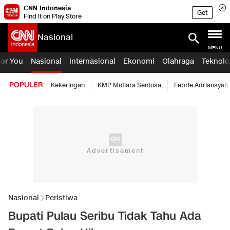
CNN Indonesia
Get
Find it on Play Store
Nasional
MENU
For You
Nasional
Internasional
Ekonomi
Olahraga
Teknolo
POPULER
Kekeringan
KMP Mutiara Sentosa
Febrie Adriansyah
Nasional
Peristiwa
Bupati Pulau Seribu Tidak Tahu Ada