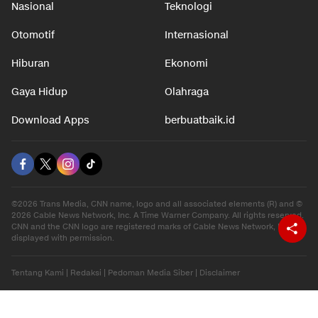
Nasional
Teknologi
Otomotif
Internasional
Hiburan
Ekonomi
Gaya Hidup
Olahraga
Download Apps
berbuatbaik.id
©2026 Trans Media, CNN name, logo and all associated elements (R) and ©
2026 Cable News Network, Inc. A Time Warner Company. All rights reserved.
CNN and the CNN logo are registered marks of Cable News Network, Inc.,
displayed with permission.
Tentang Kami
|
Redaksi
|
Pedoman Media Siber
|
Disclaimer