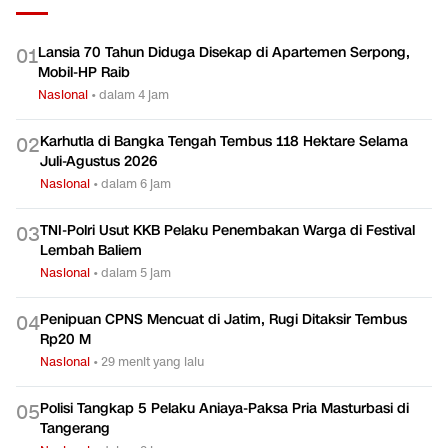
Lansia 70 Tahun Diduga Disekap di Apartemen Serpong,
0
1
Mobil-HP Raib
Nasional
•
dalam 4 jam
Karhutla di Bangka Tengah Tembus 118 Hektare Selama
0
2
Juli-Agustus 2026
Nasional
•
dalam 6 jam
TNI-Polri Usut KKB Pelaku Penembakan Warga di Festival
0
3
Lembah Baliem
Nasional
•
dalam 5 jam
Penipuan CPNS Mencuat di Jatim, Rugi Ditaksir Tembus
0
4
Rp20 M
Nasional
•
29 menit yang lalu
Polisi Tangkap 5 Pelaku Aniaya-Paksa Pria Masturbasi di
0
5
Tangerang