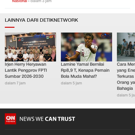
Nasional
•
dalam 3 jam
LAINNYA DARI DETIKNETWORK
Irjen Herry Heryawan
Lamine Yamal Bernilai
Cara Men
Lantik Pengprov FPTI
Rp8,9 T, Kenapa Pemain
yang Ene
Sumbar 2026-2030
Bola Muda Mahal?
Terkuras
Orang ya
dalam 7 jam
dalam 5 jam
Bahagia
dalam 5 j