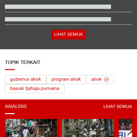
Satu Pemain Thailand Tewas Disambar Petir, 8 Orang Luka-
luka
Total 995 Senpi Ditemukan di Gedung Yayasan Sekolah Pondok
Pinang
Kabar Bahagia Bulutangkis Indonesia, Leo-Indah Sah Menikah
di Mekkah
Tokoh Pro Palestina Menang Pemilu Pendahuluan AS, Pelobi
Israel Sewot
LIHAT SEMUA
TOPIK TERKAIT
gubernur ahok
program ahok
ahok
basuki tjahaja purnama
ANALISIS
LIHAT SEMUA