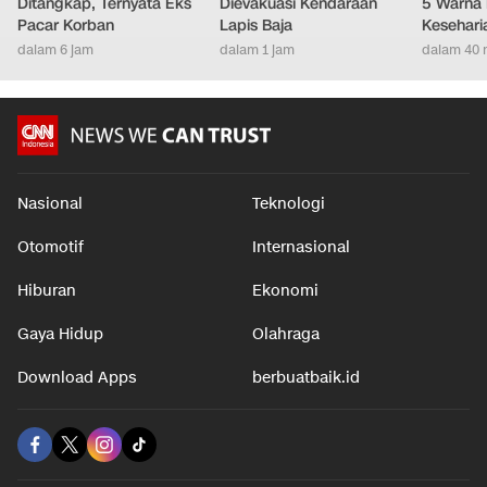
Pengedit Foto Mahasiswi
Negara di Ambang
Ternyata
Solo Jadi Porno
Perang, Presiden
Bahagia 
Ditangkap, Ternyata Eks
Dievakuasi Kendaraan
5 Warna 
Pacar Korban
Lapis Baja
Kesehari
dalam 6 jam
dalam 1 jam
dalam 40 
Nasional
Teknologi
Otomotif
Internasional
Hiburan
Ekonomi
Gaya Hidup
Olahraga
Download Apps
berbuatbaik.id