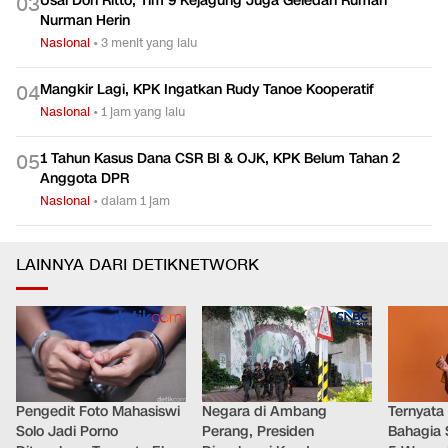
Karhutla di Alun-alun Suryakancana Gunung Gede
0
2
Pangrango
Nasional
•
dalam 5 jam
Usai Don Ritto, Tim 9 Kejagung Juga Geledah Rumah
0
3
Nurman Herin
Nasional
•
3 menit yang lalu
Mangkir Lagi, KPK Ingatkan Rudy Tanoe Kooperatif
0
4
Nasional
•
1 jam yang lalu
1 Tahun Kasus Dana CSR BI & OJK, KPK Belum Tahan 2
0
5
Anggota DPR
Nasional
•
dalam 1 jam
LAINNYA DARI DETIKNETWORK