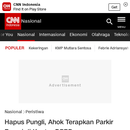
CNN Indonesia
Get
Find it on Play Store
Nasional
MENU
For You
Nasional
Internasional
Ekonomi
Olahraga
Teknolo
POPULER
Kekeringan
KMP Mutiara Sentosa
Febrie Adriansyah
Nasional
Peristiwa
Hapus Pungli, Ahok Terapkan Parkir