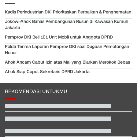
Kadis Perindustrian DKI Prioritaskan Perbaikan & Penghematan
Jokowi-Ahok Bahas Pembangunan Rusun di Kawasan Kumuh
Jakarta
Pemprov DKI Beli 101 Unit Mobil untuk Anggota DPRD
Polda Terima Laporan Pemprov DKI soal Dugaan Pemotongan
Honor
Ahok Ancam Cabut Izin atas Mal yang Biarkan Merokok Bebas
Ahok Siap Copot Sekretaris DPRD Jakarta
REKOMENDASI UNTUKMU
Daftar Peraih Penghargaan Piala Presiden 2026: Rivera Pemain
Terbaik
Video Mesum 'Yang Wis Yang' Banyuwangi, Pemeran Pria Jadi
Tersangka