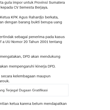
ota gula impor untuk Provinsi Sumatera
 kepada CV Semesta Berjaya.
a, Ketua KPK Agus Rahardjo berkata,
gan dengan barang bukti berupa uang
ertindak sebagai penerima pada kasus
ruf a UU Nomor 20 Tahun 2001 tentang
k mengatakan, DPD akan mendukung
ak akan mempengaruhi kinerja DPD.
ik secara kelembagaan maupun
arouk.
 Terjegal Dugaan Gratifikasi
ntian ketua karena belum mendapatkan