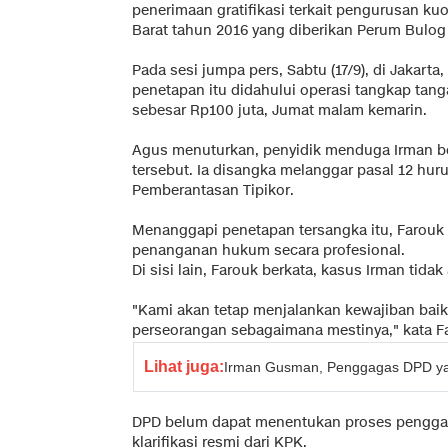
penerimaan gratifikasi terkait pengurusan ku
Barat tahun 2016 yang diberikan Perum Bulog
Pada sesi jumpa pers, Sabtu (17/9), di Jakart
penetapan itu didahului operasi tangkap tan
sebesar Rp100 juta, Jumat malam kemarin.
Agus menuturkan, penyidik menduga Irman b
tersebut. Ia disangka melanggar pasal 12 hu
Pemberantasan Tipikor.
Menanggapi penetapan tersangka itu, Farou
penanganan hukum secara profesional.
Di sisi lain, Farouk berkata, kasus Irman tid
"Kami akan tetap menjalankan kewajiban ba
perseorangan sebagaimana mestinya," kata F
Lihat juga:
Irman Gusman, Penggagas DPD yang
DPD belum dapat menentukan proses pengga
klarifikasi resmi dari KPK.