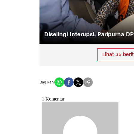
h Bisa
Diselingi Interupsi, Paripurna 
Lihat
35
berit
Bagikan: