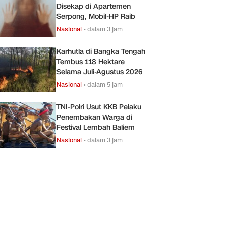
Disekap di Apartemen
Serpong, Mobil-HP Raib
Nasional
•
dalam 3 jam
Karhutla di Bangka Tengah
Tembus 118 Hektare
Selama Juli-Agustus 2026
Nasional
•
dalam 5 jam
TNI-Polri Usut KKB Pelaku
Penembakan Warga di
Festival Lembah Baliem
Nasional
•
dalam 3 jam