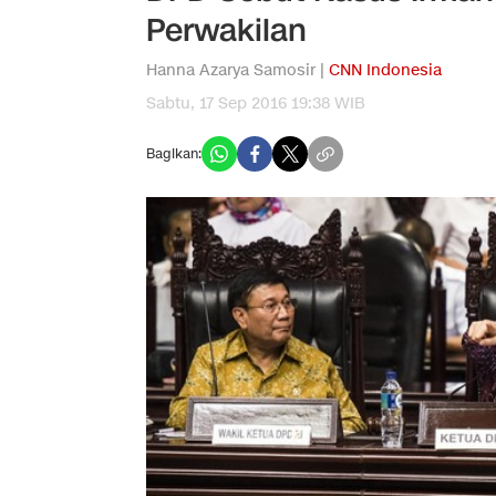
Perwakilan
Hanna Azarya Samosir |
CNN Indonesia
Sabtu, 17 Sep 2016 19:38 WIB
Bagikan: