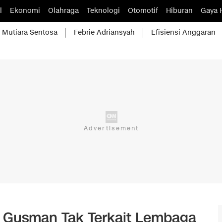
l
Ekonomi
Olahraga
Teknologi
Otomotif
Hiburan
Gaya 
Mutiara Sentosa
Febrie Adriansyah
Efisiensi Anggaran
 Gusman Tak Terkait Lembaga