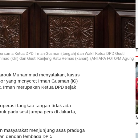
ersama Ketua DPD Irman Gusman (tengah) dan Wakil Ketua DPD Gusti
ammad (kiri) dan Gusti Kanjeng Ratu Hemas (kanan). (ANTARA FOTO/M Agung
 Farouk Muhammad menyatakan, kasus
por yang menyeret Irman Gusman (IG)
t. Irman merupakan Ketua DPD sejak
operasi tangkap tangan tidak ada
uk pada sesi jumpa pers di Jakarta,
M
R
an masyarakat menjunjung asas praduga
rman dengan lembaga DPD.