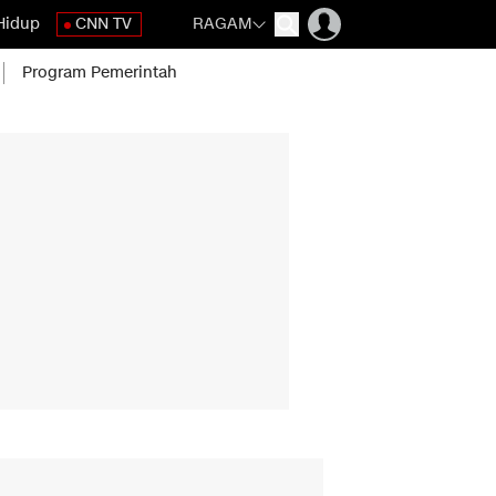
Hidup
CNN TV
RAGAM
Program Pemerintah