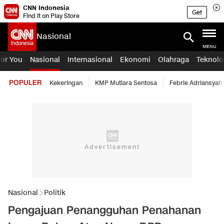
CNN Indonesia
Get
Find it on Play Store
Nasional
MENU
For You
Nasional
Internasional
Ekonomi
Olahraga
Teknolo
POPULER
Kekeringan
KMP Mutiara Sentosa
Febrie Adriansyah
Nasional
Politik
Pengajuan Penangguhan Penahanan