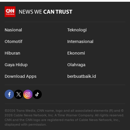
Nasional
Teknologi
Otomotif
Internasional
Hiburan
Ekonomi
Gaya Hidup
Olahraga
Download Apps
berbuatbaik.id
©2026 Trans Media, CNN name, logo and all associated elements (R) and ©
2026 Cable News Network, Inc. A Time Warner Company. All rights reserved.
CNN and the CNN logo are registered marks of Cable News Network, Inc.,
displayed with permission.