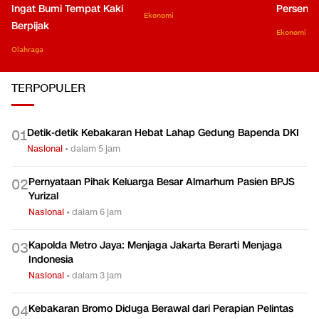
Ingat Bumi Tempat Kaki
Persen di
Ekonomi
Berpijak
Ekonomi
Olahraga
TERPOPULER
Detik-detik Kebakaran Hebat Lahap Gedung Bapenda DKI
0
1
Nasional
•
dalam 5 jam
Pernyataan Pihak Keluarga Besar Almarhum Pasien BPJS
0
2
Yurizal
Nasional
•
dalam 6 jam
Kapolda Metro Jaya: Menjaga Jakarta Berarti Menjaga
0
3
Indonesia
Nasional
•
dalam 3 jam
Kebakaran Bromo Diduga Berawal dari Perapian Pelintas
0
4