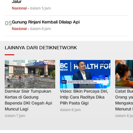
Jalur
Nasional
•
dalam 5 jam
Gunung Rinjani Kembali Dilalap Api
0
5
Nasional
•
dalam 6 jam
LAINNYA DARI DETIKNETWORK
Damkar Sisir Tumpukan
Video: Bikin Percaya Diri,
Catat Bun
Kertas di Gedung
Intip Cara Raditya Dika
Orang y
Bapenda DKI Cegah Api
Pilih Pasta Gigi
Mengakse
Muncul Lagi
Menurut 
dalam 6 jam
dalam 7 jam
dalam 6 j