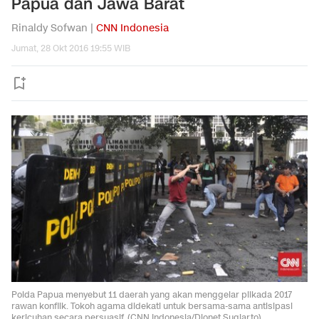
Papua dan Jawa Barat
Rinaldy Sofwan |
CNN Indonesia
Jumat, 28 Okt 2016 19:55 WIB
Polda Papua menyebut 11 daerah yang akan menggelar pilkada 2017
rawan konflik. Tokoh agama didekati untuk bersama-sama antisipasi
kericuhan secara persuasif. (CNN Indonesia/Djonet Sugiarto)