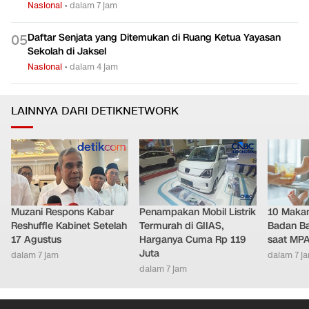
Nasional
•
dalam 7 jam
Daftar Senjata yang Ditemukan di Ruang Ketua Yayasan
0
5
Sekolah di Jaksel
Nasional
•
dalam 4 jam
LAINNYA DARI DETIKNETWORK
Muzani Respons Kabar
Penampakan Mobil Listrik
10 Makan
Reshuffle Kabinet Setelah
Termurah di GIIAS,
Badan Ba
17 Agustus
Harganya Cuma Rp 119
saat MPA
Juta
dalam 7 jam
dalam 7 j
dalam 7 jam