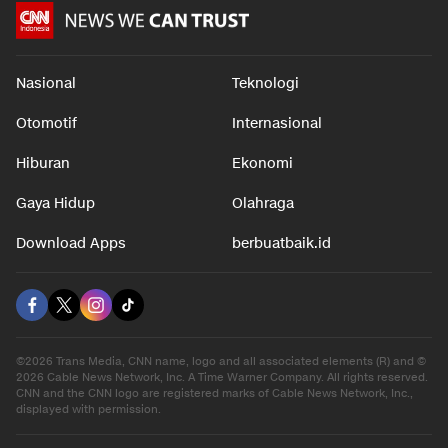
Nasional
Teknologi
Otomotif
Internasional
Hiburan
Ekonomi
Gaya Hidup
Olahraga
Download Apps
berbuatbaik.id
©2026 Trans Media, CNN name, logo and all associated elements (R) and ©
2026 Cable News Network, Inc. A Time Warner Company. All rights reserved.
CNN and the CNN logo are registered marks of Cable News Network, Inc.,
displayed with permission.