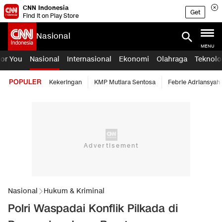
CNN Indonesia
Get
Find it on Play Store
Nasional
MENU
For You
Nasional
Internasional
Ekonomi
Olahraga
Teknolo
POPULER
Kekeringan
KMP Mutiara Sentosa
Febrie Adriansyah
Nasional
Hukum & Kriminal
Polri Waspadai Konflik Pilkada di