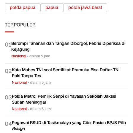
polda papua
papua
polda jawa barat
TERPOPULER
Berompi Tahanan dan Tangan Diborgol, Febrie Diperiksa di
0
1
Kejagung
Nasional
•
dalam 5 jam
Kata Mabes TNI soal Sertifikat Pramuka Bisa Daftar TNI-
0
2
Polri Tanpa Tes
Nasional
•
dalam 5 jam
Polda Metro: Pemilik Senpi di Yayasan Sekolah Jaksel
0
3
Sudah Meninggal
Nasional
•
dalam 6 jam
Pegawai RSUD di Tasikmalaya yang Cibir Pasien BPJS Pilih
0
4
Resign