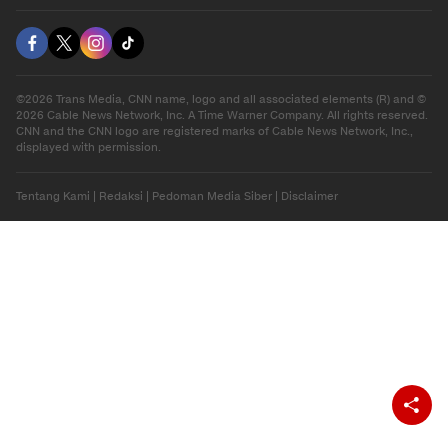
Hiburan
Ekonomi
Gaya Hidup
Olahraga
Download Apps
berbuatbaik.id
©2026 Trans Media, CNN name, logo and all associated elements (R) and ©
2026 Cable News Network, Inc. A Time Warner Company. All rights reserved.
CNN and the CNN logo are registered marks of Cable News Network, Inc.,
displayed with permission.
Tentang Kami
|
Redaksi
|
Pedoman Media Siber
|
Disclaimer