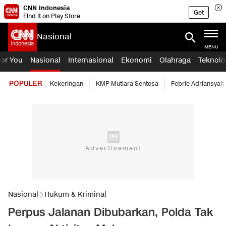
CNN Indonesia
Get
Find it on Play Store
Nasional
MENU
For You
Nasional
Internasional
Ekonomi
Olahraga
Teknolo
POPULER
Kekeringan
KMP Mutiara Sentosa
Febrie Adriansyah
Nasional
Hukum & Kriminal
Perpus Jalanan Dibubarkan, Polda Tak