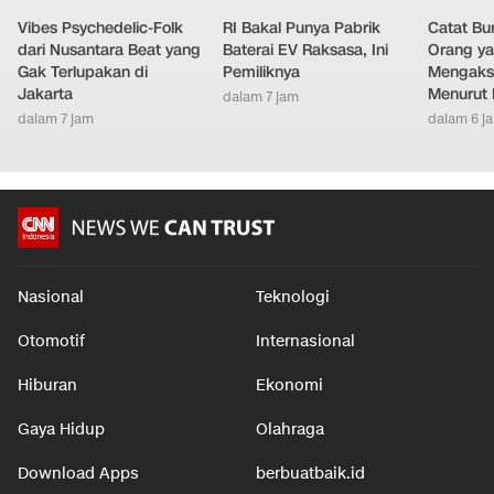
LAINNYA DARI DETIKNETWORK
Vibes Psychedelic-Folk
RI Bakal Punya Pabrik
Catat Bun
dari Nusantara Beat yang
Baterai EV Raksasa, Ini
Orang y
Gak Terlupakan di
Pemiliknya
Mengakse
Jakarta
Menurut 
dalam 7 jam
dalam 7 jam
dalam 6 j
Nasional
Teknologi
Otomotif
Internasional