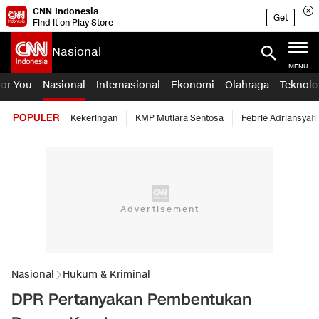
CNN Indonesia
Get
Find it on Play Store
Nasional
MENU
For You
Nasional
Internasional
Ekonomi
Olahraga
Teknolo
POPULER
Kekeringan
KMP Mutiara Sentosa
Febrie Adriansyah
Nasional
Hukum & Kriminal
DPR Pertanyakan Pembentukan