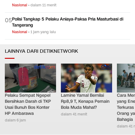
Nasional
•
dalam 11 menit
Polisi Tangkap 5 Pelaku Aniaya-Paksa Pria Masturbasi di
0
5
Tangerang
Nasional
•
1 jam yang lalu
LAINNYA DARI DETIKNETWORK
Pelaku Sempat Ngepel
Lamine Yamal Bernilai
Cara Men
Bersihkan Darah di TKP
Rp8,9 T, Kenapa Pemain
yang Ene
Usai Bunuh Bos Konter
Bola Muda Mahal?
Terkuras
HP Ambarawa
Orang ya
dalam 41 menit
Bahagia
dalam 6 jam
dalam 41 