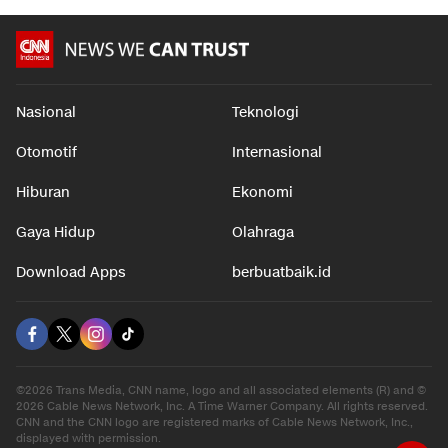
Nasional
Teknologi
Otomotif
Internasional
Hiburan
Ekonomi
Gaya Hidup
Olahraga
Download Apps
berbuatbaik.id
©2026 Trans Media, CNN name, logo and all associated elements (R) and ©
2026 Cable News Network, Inc. A Time Warner Company. All rights reserved.
CNN and the CNN logo are registered marks of Cable News Network, Inc.,
displayed with permission.