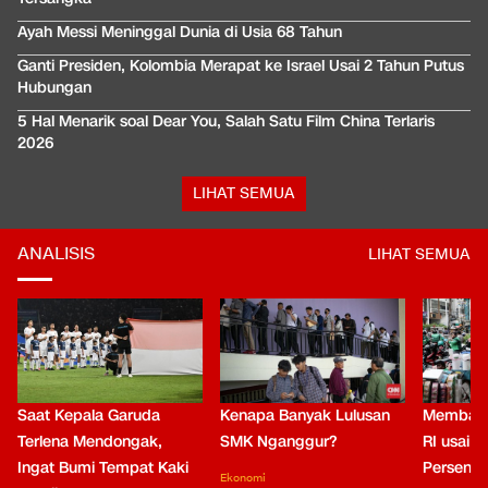
Ayah Messi Meninggal Dunia di Usia 68 Tahun
Ganti Presiden, Kolombia Merapat ke Israel Usai 2 Tahun Putus
Hubungan
5 Hal Menarik soal Dear You, Salah Satu Film China Terlaris
2026
LIHAT SEMUA
ANALISIS
LIHAT SEMUA
Saat Kepala Garuda
Kenapa Banyak Lulusan
Membaca
Terlena Mendongak,
SMK Nganggur?
RI usai M
Ingat Bumi Tempat Kaki
Persen di
Ekonomi