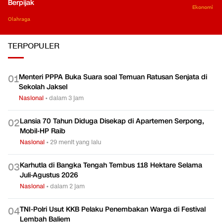
Berpijak
Ekonomi
Olahraga
TERPOPULER
Menteri PPPA Buka Suara soal Temuan Ratusan Senjata di
0
1
Sekolah Jaksel
Nasional
•
dalam 3 jam
Lansia 70 Tahun Diduga Disekap di Apartemen Serpong,
0
2
Mobil-HP Raib
Nasional
•
29 menit yang lalu
Karhutla di Bangka Tengah Tembus 118 Hektare Selama
0
3
Juli-Agustus 2026
Nasional
•
dalam 2 jam
TNI-Polri Usut KKB Pelaku Penembakan Warga di Festival
0
4
Lembah Baliem