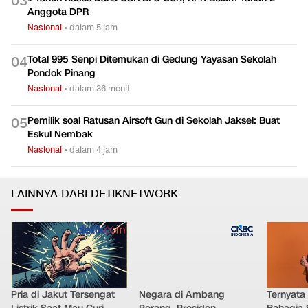
0
3
Anggota DPR
Nasional
•
dalam 5 jam
Total 995 Senpi Ditemukan di Gedung Yayasan Sekolah
0
4
Pondok Pinang
Nasional
•
dalam 36 menit
Pemilik soal Ratusan Airsoft Gun di Sekolah Jaksel: Buat
0
5
Eskul Nembak
Nasional
•
dalam 4 jam
LAINNYA DARI DETIKNETWORK
Pria di Jakut Tersengat
Negara di Ambang
Ternyata