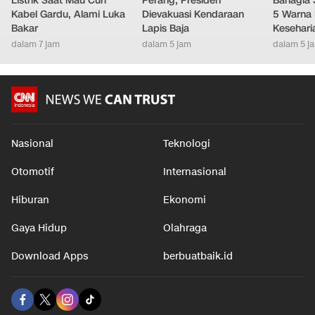
Listrik Saat Mau Curi
Perang, Presiden
Bahagia 
Kabel Gardu, Alami Luka
Dievakuasi Kendaraan
5 Warna 
Bakar
Lapis Baja
Kesehari
dalam 7 jam
dalam 5 jam
dalam 5 j
Nasional
Teknologi
Otomotif
Internasional
Hiburan
Ekonomi
Gaya Hidup
Olahraga
Download Apps
berbuatbaik.id