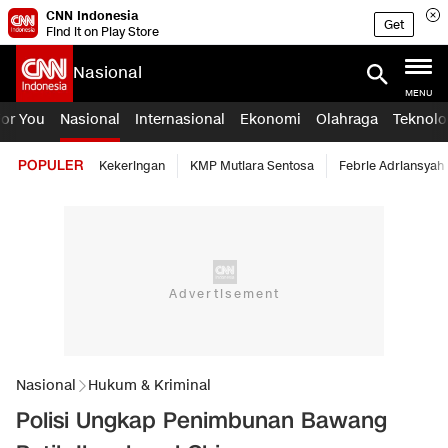
CNN Indonesia
Get
Find it on Play Store
Nasional
MENU
For You
Nasional
Internasional
Ekonomi
Olahraga
Teknolo
POPULER
Kekeringan
KMP Mutiara Sentosa
Febrie Adriansyah
Nasional
Hukum & Kriminal
Polisi Ungkap Penimbunan Bawang