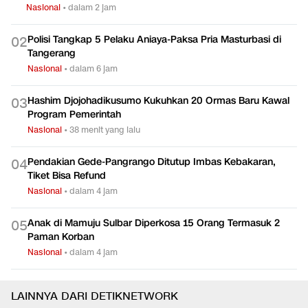
Nasional
•
dalam 2 jam
Polisi Tangkap 5 Pelaku Aniaya-Paksa Pria Masturbasi di
0
2
Tangerang
Nasional
•
dalam 6 jam
Hashim Djojohadikusumo Kukuhkan 20 Ormas Baru Kawal
0
3
Program Pemerintah
Nasional
•
38 menit yang lalu
Pendakian Gede-Pangrango Ditutup Imbas Kebakaran,
0
4
Tiket Bisa Refund
Nasional
•
dalam 4 jam
Anak di Mamuju Sulbar Diperkosa 15 Orang Termasuk 2
0
5
Paman Korban
Nasional
•
dalam 4 jam
LAINNYA DARI DETIKNETWORK