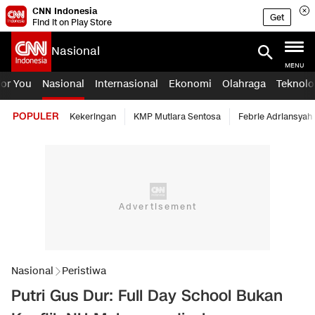
CNN Indonesia
Get
Find it on Play Store
Nasional
MENU
For You
Nasional
Internasional
Ekonomi
Olahraga
Teknolo
POPULER
Kekeringan
KMP Mutiara Sentosa
Febrie Adriansyah
Nasional
Peristiwa
Putri Gus Dur: Full Day School Bukan