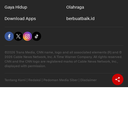
Gaya Hidup
Olahraga
Download Apps
berbuatbaik.id
©2026 Trans Media, CNN name, logo and all associated elements (R) and ©
2026 Cable News Network, Inc. A Time Warner Company. All rights reserved.
CNN and the CNN logo are registered marks of Cable News Network, Inc.,
displayed with permission.
Tentang Kami
|
Redaksi
|
Pedoman Media Siber
|
Disclaimer