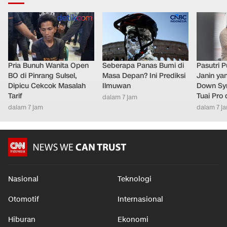
Pria Bunuh Wanita Open
Seberapa Panas Bumi di
Pasutri 
BO di Pinrang Sulsel,
Masa Depan? Ini Prediksi
Janin ya
Dipicu Cekcok Masalah
Ilmuwan
Down Syn
Tarif
Tuai Pro
dalam 7 jam
dalam 7 jam
dalam 7 j
Nasional
Teknologi
Otomotif
Internasional
Hiburan
Ekonomi