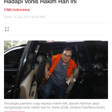
Hadapi Vonis Hakim Hari Ini
CNN Indonesia
Senin, 21 Agu 2017 09:38 WIB
Tersangka pemberi suap kepada Hakim MK, Basuki Hariman akan
menghadapi vonis hakim hari ini, Senin (21/8). (Antara Foto/Reno Esnir)