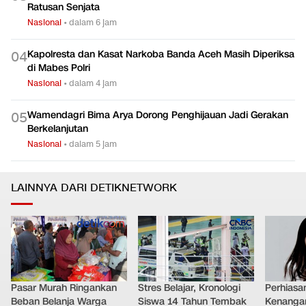
Ratusan Senjata
Nasional
•
dalam 6 jam
Kapolresta dan Kasat Narkoba Banda Aceh Masih Diperiksa
0
4
di Mabes Polri
Nasional
•
dalam 4 jam
Wamendagri Bima Arya Dorong Penghijauan Jadi Gerakan
0
5
Berkelanjutan
Nasional
•
dalam 5 jam
LAINNYA DARI DETIKNETWORK
Pasar Murah Ringankan
Stres Belajar, Kronologi
Perhiasa
Beban Belanja Warga
Siswa 14 Tahun Tembak
Kenangan