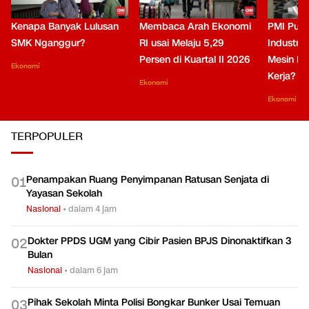
Kenapa Banyak Lulusan
Membaca Arah Ekonomi
PMI Puli
SMK Nganggur?
RI usai Melaju 5,29
Industri 
Persen di Kuartal II 2026
Mesin Pe
Ekonomi
Kerja?
Ekonomi
Ekonomi
TERPOPULER
Penampakan Ruang Penyimpanan Ratusan Senjata di
0
1
Yayasan Sekolah
Nasional
•
dalam 4 jam
Dokter PPDS UGM yang Cibir Pasien BPJS Dinonaktifkan 3
0
2
Bulan
Nasional
•
dalam 6 jam
Pihak Sekolah Minta Polisi Bongkar Bunker Usai Temuan
0
3