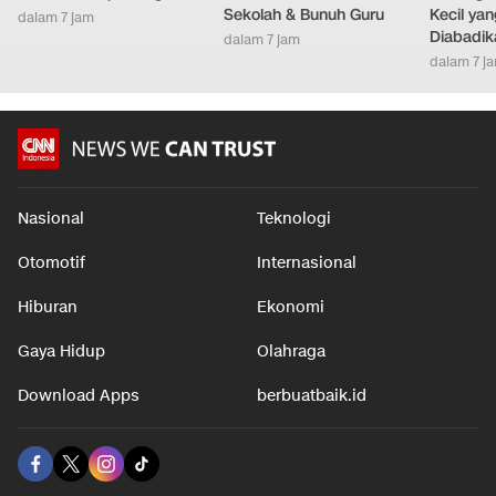
Sekolah & Bunuh Guru
Kecil ya
dalam 7 jam
Diabadik
dalam 7 jam
dalam 7 j
Nasional
Teknologi
Otomotif
Internasional
Hiburan
Ekonomi
Gaya Hidup
Olahraga
Download Apps
berbuatbaik.id