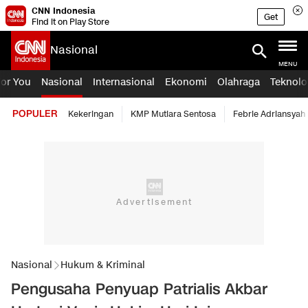
CNN Indonesia
Get
Find it on Play Store
Nasional
MENU
For You
Nasional
Internasional
Ekonomi
Olahraga
Teknolo
POPULER
Kekeringan
KMP Mutiara Sentosa
Febrie Adriansyah
Nasional
Hukum & Kriminal
Pengusaha Penyuap Patrialis Akbar