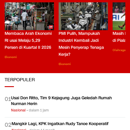
Membaca Arah Ekonomi
PMI Pulih, Mampukah
Masih Be
RI usai Melaju 5,29
Industri Kembali Jadi
di Piala
Persen di Kuartal II 2026
Mesin Penyerap Tenaga
Olahraga
Kerja?
Ekonomi
Ekonomi
TERPOPULER
Usai Don Ritto, Tim 9 Kejagung Juga Geledah Rumah
0
1
Nurman Herin
Nasional
•
dalam 1 jam
Mangkir Lagi, KPK Ingatkan Rudy Tanoe Kooperatif
0
2