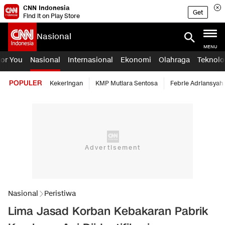
CNN Indonesia
Get
Find it on Play Store
Nasional
MENU
For You
Nasional
Internasional
Ekonomi
Olahraga
Teknolo
POPULER
Kekeringan
KMP Mutiara Sentosa
Febrie Adriansyah
Nasional
Peristiwa
Lima Jasad Korban Kebakaran Pabrik