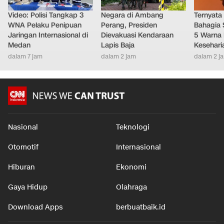
Video: Polisi Tangkap 3
Negara di Ambang
Ternyata
WNA Pelaku Penipuan
Perang, Presiden
Bahagia 
Jaringan Internasional di
Dievakuasi Kendaraan
5 Warna 
Medan
Lapis Baja
Kesehari
dalam 7 jam
dalam 2 jam
dalam 2 j
Nasional
Teknologi
Otomotif
Internasional
Hiburan
Ekonomi
Gaya Hidup
Olahraga
Download Apps
berbuatbaik.id