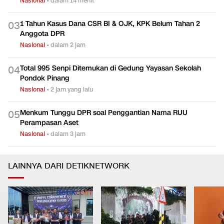
Nasional
•
dalam 14 menit
1 Tahun Kasus Dana CSR BI & OJK, KPK Belum Tahan 2
0
3
Anggota DPR
Nasional
•
dalam 2 jam
Total 995 Senpi Ditemukan di Gedung Yayasan Sekolah
0
4
Pondok Pinang
Nasional
•
2 jam yang lalu
Menkum Tunggu DPR soal Penggantian Nama RUU
0
5
Perampasan Aset
Nasional
•
dalam 3 jam
LAINNYA DARI DETIKNETWORK