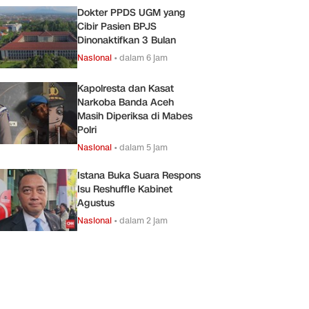
Dokter PPDS UGM yang
Cibir Pasien BPJS
Dinonaktifkan 3 Bulan
Nasional
•
dalam 6 jam
Kapolresta dan Kasat
Narkoba Banda Aceh
Masih Diperiksa di Mabes
Polri
Nasional
•
dalam 5 jam
Istana Buka Suara Respons
Isu Reshuffle Kabinet
Agustus
Nasional
•
dalam 2 jam