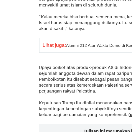
menyakiti umat Islam di seluruh dunia.
“Kalau mereka bisa berbuat semena-mena, ken
Israel harus siap menanggung risikonya. Itu
akan disakiti,” katanya.
Lihat juga:
Alumni 212 Atur Waktu Demo di Ke
Upaya boikot atas produk-produk AS di Indon
sejumlah anggota dewan dalam rapat paripurn
Pemboikotan itu disebut sebagai pesan bang
secara serius atas kemerdekaan Palestina se
perjuangan rakyat Palestina.
Keputusan Trump itu dinilai menandakan b
kepentingan-kepentingan subyektifnya sendir
keluar bagi perdamaian yang komprehensif.
(g
Tulisan ini merupakan 