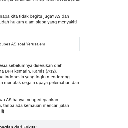
apa kita tidak begitu juga? AS dan
 sudah hukum alam siapa yang menyakiti
dubes AS soal Yerusalem
esia sebelumnya diserukan oleh
a DPR kemarin, Kamis (7/12).
sa Indonesia yang ingin mendorong
rta menolak segala upaya pelemahan dan
ahwa AS hanya mengedepankan
i, tanpa ada kemauan mencari jalan
il)
bagian dari Fokus: