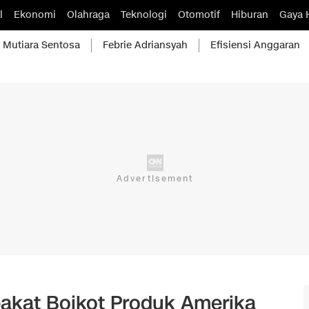
l
Ekonomi
Olahraga
Teknologi
Otomotif
Hiburan
Gaya 
Mutiara Sentosa
Febrie Adriansyah
Efisiensi Anggaran
pakat Boikot Produk Amerika