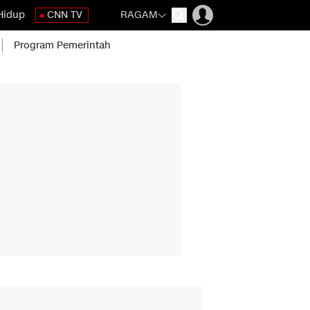
Hidup
CNN TV
RAGAM
Program Pemerintah