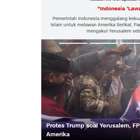
"
Indonesia ‘Law
Pemerintah Indonesia menggalang kekua
Islam untuk melawan Amerika Serikat. P
mengakui Yerusalem sebag
Protes Trump soal Yerusalem, 
AS Diusir
Amerika