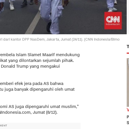
ri dari kantor DPP NasDem, Jakarta, Jumat (24/11). (CNN Indonesia/Bimo
 Pembela Islam Slamet Maarif mendukung
kat yang dilontarkan sejumlah pihak.
S Donald Trump yang mengakui
memberi efek jera pada AS bahwa
u juga banyak dipengaruhi oleh umat
nomi AS juga dipengaruhi umat muslim,”
Indonesia.com, Jumat (8/12).
P
S
MENT