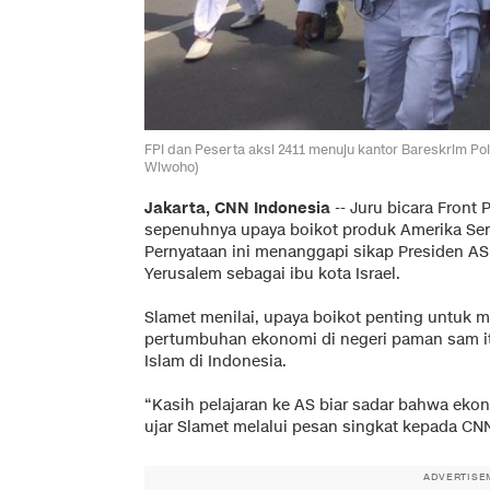
FPI dan Peserta aksi 2411 menuju kantor Bareskrim Pol
Wiwoho)
Jakarta, CNN Indonesia
-- Juru bicara Front
sepenuhnya upaya boikot produk Amerika Seri
Pernyataan ini menanggapi sikap Presiden A
Yerusalem sebagai ibu kota Israel.
Slamet menilai, upaya boikot penting untuk 
pertumbuhan ekonomi di negeri paman sam it
Islam di Indonesia.
“Kasih pelajaran ke AS biar sadar bahwa eko
ujar Slamet melalui pesan singkat kepada CNN
ADVERTISE