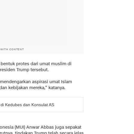
 WITH CONTENT
bentuk protes dari umat muslim di
residen Trump tersebut.
 mendengarkan aspirasi umat Islam
dan kebijakan mereka,” katanya.
di Kedubes dan Konsulat AS
donesia (MUI) Anwar Abbas juga sepakat
tnya, tindakan Trump telah secara jelas