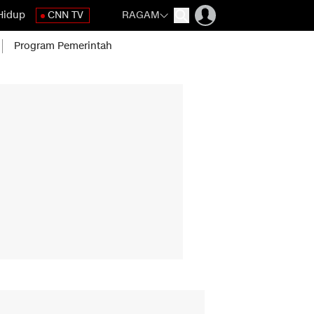
Hidup
CNN TV
RAGAM
Program Pemerintah