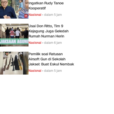
Ingatkan Rudy Tanoe
Kooperatif
Nasional
•
dalam 5 jam
Usai Don Ritto, Tim 9
Kejagung Juga Geledah
Rumah Nurman Herin
Nasional
•
dalam 6 jam
Pemilik soal Ratusan
Airsoft Gun di Sekolah
Jaksel: Buat Eskul Nembak
Nasional
•
dalam 5 jam