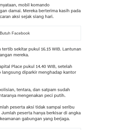
rnyataan, mobil komando
an damai. Mereka berterima kasih pada
ran aksi sejak siang hari.
 Butuh Facebook
rtib sekitar pukul 16.15 WIB. Lantunan
langan mereka.
ital Place pukul 14.40 WIB, setelah
o langsung diparkir menghadap kantor
polisian, tentara, dan satpam sudah
antaranya mengenakan peci putih.
ah peserta aksi tidak sampai seribu
. Jumlah peserta hanya berkisar di angka
t keamanan gabungan yang berjaga.