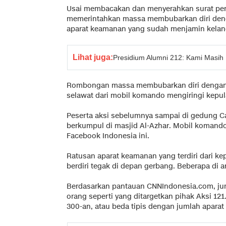
Usai membacakan dan menyerahkan surat pe
memerintahkan massa membubarkan diri deng
aparat keamanan yang sudah menjamin kelanca
Lihat juga:
Presidium Alumni 212: Kami Masih
Rombongan massa membubarkan diri dengan te
selawat dari mobil komando mengiringi kepu
Peserta aksi sebelumnya sampai di gedung Cap
berkumpul di masjid Al-Azhar. Mobil komand
Facebook Indonesia ini.
Ratusan aparat keamanan yang terdiri dari ke
berdiri tegak di depan gerbang. Beberapa di 
Berdasarkan pantauan CNNIndonesia.com, juml
orang seperti yang ditargetkan pihak Aksi 121
300-an, atau beda tipis dengan jumlah apara