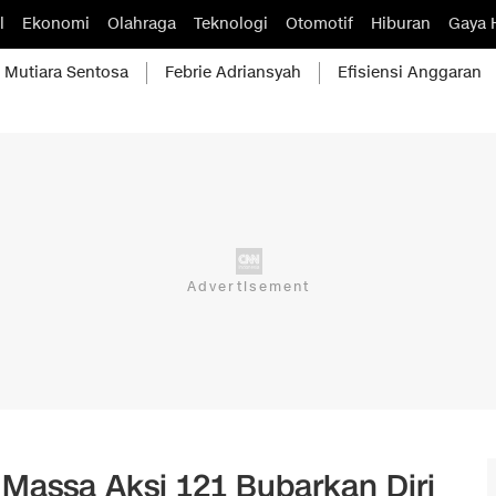
l
Ekonomi
Olahraga
Teknologi
Otomotif
Hiburan
Gaya 
Mutiara Sentosa
Febrie Adriansyah
Efisiensi Anggaran
Massa Aksi 121 Bubarkan Diri