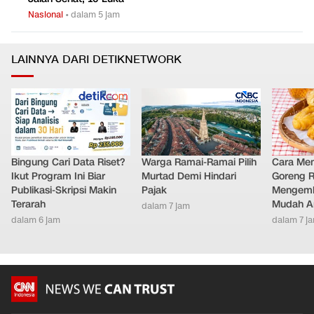
Nasional
•
dalam 5 jam
LAINNYA DARI DETIKNETWORK
Bingung Cari Data Riset?
Warga Ramai-Ramai Pilih
Cara Me
Ikut Program Ini Biar
Murtad Demi Hindari
Goreng 
Publikasi-Skripsi Makin
Pajak
Mengemb
Terarah
Mudah An
dalam 7 jam
dalam 6 jam
dalam 7 j