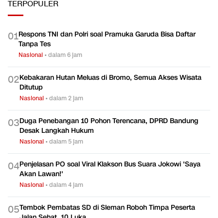
TERPOPULER
Respons TNI dan Polri soal Pramuka Garuda Bisa Daftar
0
1
Tanpa Tes
Nasional
•
dalam 6 jam
Kebakaran Hutan Meluas di Bromo, Semua Akses Wisata
0
2
Ditutup
Nasional
•
dalam 2 jam
Duga Penebangan 10 Pohon Terencana, DPRD Bandung
0
3
Desak Langkah Hukum
Nasional
•
dalam 5 jam
Penjelasan PO soal Viral Klakson Bus Suara Jokowi 'Saya
0
4
Akan Lawan!'
Nasional
•
dalam 4 jam
Tembok Pembatas SD di Sleman Roboh Timpa Peserta
0
5
Jalan Sehat, 10 Luka