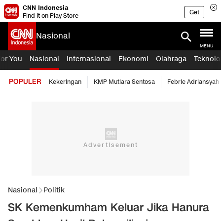
CNN Indonesia
Get
Find it on Play Store
Nasional
MENU
For You
Nasional
Internasional
Ekonomi
Olahraga
Teknolo
POPULER
Kekeringan
KMP Mutiara Sentosa
Febrie Adriansyah
Nasional
Politik
SK Kemenkumham Keluar Jika Hanura