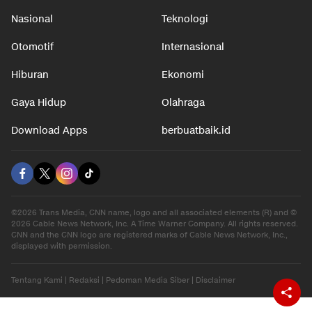
Nasional
Teknologi
Otomotif
Internasional
Hiburan
Ekonomi
Gaya Hidup
Olahraga
Download Apps
berbuatbaik.id
©2026 Trans Media, CNN name, logo and all associated elements (R) and ©
2026 Cable News Network, Inc. A Time Warner Company. All rights reserved.
CNN and the CNN logo are registered marks of Cable News Network, Inc.,
displayed with permission.
Tentang Kami
|
Redaksi
|
Pedoman Media Siber
|
Disclaimer