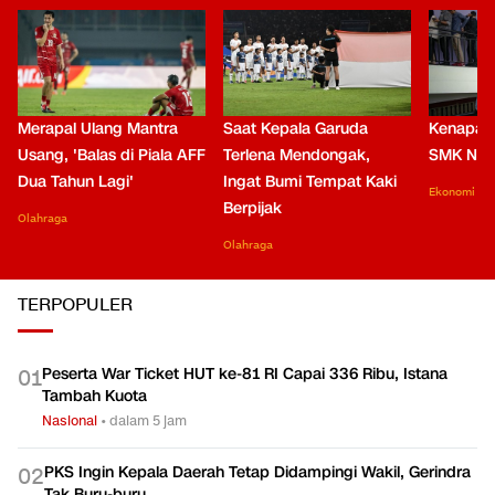
Merapal Ulang Mantra
Saat Kepala Garuda
Kenapa B
Usang, 'Balas di Piala AFF
Terlena Mendongak,
SMK Nga
Dua Tahun Lagi'
Ingat Bumi Tempat Kaki
Ekonomi
Berpijak
Olahraga
Olahraga
TERPOPULER
Peserta War Ticket HUT ke-81 RI Capai 336 Ribu, Istana
0
1
Tambah Kuota
Nasional
•
dalam 5 jam
PKS Ingin Kepala Daerah Tetap Didampingi Wakil, Gerindra
0
2
Tak Buru-buru