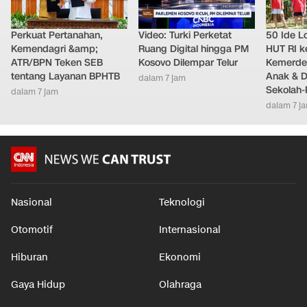
Perkuat Pertanahan,
Video: Turki Perketat
50 Ide L
Kemendagri &amp;
Ruang Digital hingga PM
HUT RI k
ATR/BPN Teken SEB
Kosovo Dilempar Telur
Kemerde
tentang Layanan BPHTB
Anak & D
dalam 7 jam
Sekolah
dalam 7 jam
dalam 7 j
Nasional
Teknologi
Otomotif
Internasional
Hiburan
Ekonomi
Gaya Hidup
Olahraga