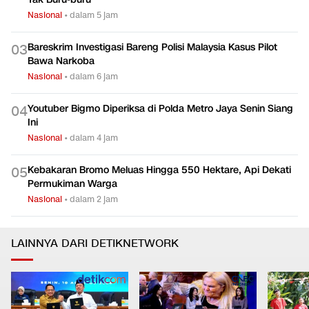
Nasional
•
dalam 5 jam
Bareskrim Investigasi Bareng Polisi Malaysia Kasus Pilot
0
3
Bawa Narkoba
Nasional
•
dalam 6 jam
Youtuber Bigmo Diperiksa di Polda Metro Jaya Senin Siang
0
4
Ini
Nasional
•
dalam 4 jam
Kebakaran Bromo Meluas Hingga 550 Hektare, Api Dekati
0
5
Permukiman Warga
Nasional
•
dalam 2 jam
LAINNYA DARI DETIKNETWORK