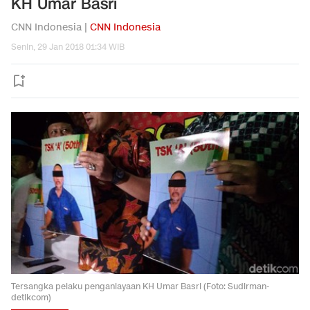
KH Umar Basri
CNN Indonesia |
CNN Indonesia
Senin, 29 Jan 2018 01:34 WIB
Tersangka pelaku penganiayaan KH Umar Basri (Foto: Sudirman-
detikcom)