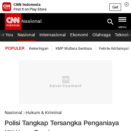
CNN Indonesia
Get
Find it on Play Store
Nasional
MENU
For You
Nasional
Internasional
Ekonomi
Olahraga
Teknolo
POPULER
Kekeringan
KMP Mutiara Sentosa
Febrie Adriansyah
Nasional
Hukum & Kriminal
Polisi Tangkap Tersangka Penganiaya