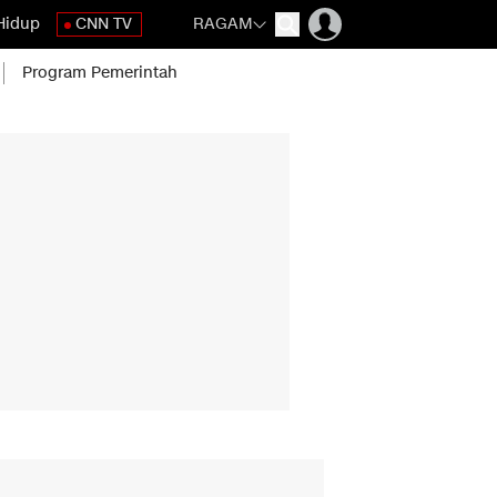
Hidup
CNN TV
RAGAM
Program Pemerintah