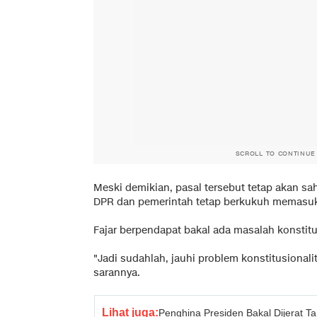
SCROLL TO CONTINUE
Meski demikian, pasal tersebut tetap akan sah
DPR dan pemerintah tetap berkukuh memasu
Fajar berpendapat bakal ada masalah konstitu
"Jadi sudahlah, jauhi problem konstitusiona
sarannya.
Lihat juga:
Penghina Presiden Bakal Dijerat T