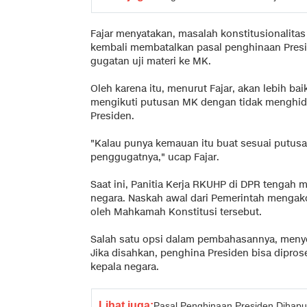
Fajar menyatakan, masalah konstitusionalit
kembali membatalkan pasal penghinaan Presi
gugatan uji materi ke MK.
Oleh karena itu, menurut Fajar, akan lebih b
mengikuti putusan MK dengan tidak menghid
Presiden.
"Kalau punya kemauan itu buat sesuai putus
penggugatnya," ucap Fajar.
Saat ini, Panitia Kerja RKUHP di DPR tengah
negara. Naskah awal dari Pemerintah mengak
oleh Mahkamah Konstitusi tersebut.
Salah satu opsi dalam pembahasannya, menye
Jika disahkan, penghina Presiden bisa dipro
kepala negara.
Lihat juga:
Pasal Penghinaan Presiden Dihap