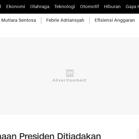
l
Ekonomi
Olahraga
Teknologi
Otomotif
Hiburan
Gaya 
Mutiara Sentosa
Febrie Adriansyah
Efisiensi Anggaran
aan Presiden Ditiadakan