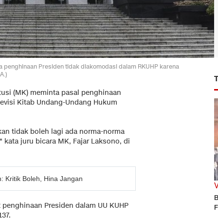
a penghinaan Presiden tidak diakomodasi dalam RKUHP karena
A.)
usi (MK) meminta pasal penghinaan
 Revisi Kitab Undang-Undang Hukum
n tidak boleh lagi ada norma-norma
 kata juru bicara MK, Fajar Laksono, di
 Kritik Boleh, Hina Jangan
B
it penghinaan Presiden dalam UU KUHP
F
137.