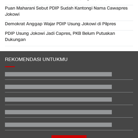
Puan Maharani Sebut PDIP Sudah Kantongi Nama Cawapres
Jokowi
Demokrat Anggap Wajar PDIP Usung Jokowi di Pilpres
PDIP Usung Jokowi Jadi Capres, PKB Belum Putuskan
Dukungan
REKOMENDASI UNTUKMU
Hashim Djojohadikusumo Kukuhkan 20 Ormas Baru Kawal
Program Pemerintah
Video Mesum 'Yang Wis Yang' Banyuwangi, Pemeran Pria Jadi
Tersangka
Ayah Messi Meninggal Dunia di Usia 68 Tahun
Janji Erick Thohir usai Timnas Indonesia Tersingkir di Piala AFF
2026
Berada dalam Satu Negara, Apa Beda Pasukan Houthi & Militer
Yaman?