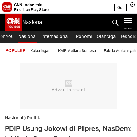
CNN Indonesia
Get
Find it on Play Store
Nasional
MENU
For You
Nasional
Internasional
Ekonomi
Olahraga
Teknolo
POPULER
Kekeringan
KMP Mutiara Sentosa
Febrie Adriansyah
Nasional
Politik
PDIP Usung Jokowi di Pilpres, NasDem: