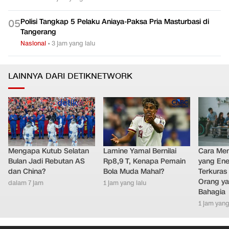
TNI-Polri Usut KKB Pelaku Penembakan Warga di Festival
0
4
Lembah Baliem
Nasional
•
2 jam yang lalu
Polisi Tangkap 5 Pelaku Aniaya-Paksa Pria Masturbasi di
0
5
Tangerang
Nasional
•
3 jam yang lalu
LAINNYA DARI DETIKNETWORK
Mengapa Kutub Selatan
Lamine Yamal Bernilai
Cara Men
Bulan Jadi Rebutan AS
Rp8,9 T, Kenapa Pemain
yang Ene
dan China?
Bola Muda Mahal?
Terkuras
Orang ya
dalam 7 jam
1 jam yang lalu