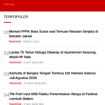
Terlena Mendongak,
SMK Nganggur?
RI usai M
Ingat Bumi Tempat Kaki
Persen di
Ekonomi
Berpijak
Ekonomi
Olahraga
TERPOPULER
Menteri PPPA Buka Suara soal Temuan Ratusan Senjata di
0
1
Sekolah Jaksel
Nasional
•
dalam 1 jam
Lansia 70 Tahun Diduga Disekap di Apartemen Serpong,
0
2
Mobil-HP Raib
Nasional
•
2 jam yang lalu
Karhutla di Bangka Tengah Tembus 118 Hektare Selama
0
3
Juli-Agustus 2026
Nasional
•
4 menit yang lalu