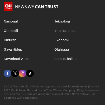
Bahagia
1 jam yang
Nasional
Teknologi
Otomotif
Internasional
Hiburan
Ekonomi
Gaya Hidup
Olahraga
Download Apps
berbuatbaik.id
©2026 Trans Media, CNN name, logo and all associated elements (R) and ©