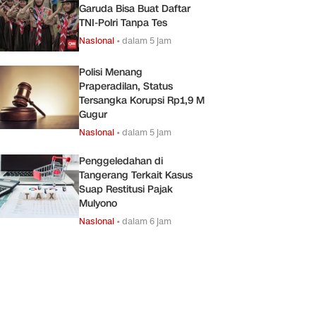
Garuda Bisa Buat Daftar
TNI-Polri Tanpa Tes
Nasional
•
dalam 5 jam
Polisi Menang
Praperadilan, Status
Tersangka Korupsi Rp1,9 M
Gugur
Nasional
•
dalam 5 jam
Penggeledahan di
Tangerang Terkait Kasus
Suap Restitusi Pajak
Mulyono
Nasional
•
dalam 6 jam