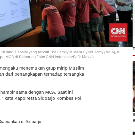
di media sosial yang terkait The Family Muslim Cyber Army (MCA), di
pa MCA di Sidoarjo. (Foto: CNN Indonesia/Safir Makki)
jo mengaku menemukan grup mirip Muslim
an dari penangkapan terhadap tersangka
 hampir sama dengan MCA. Saat ini
" kata Kapolresta Sidoarjo Kombes Pol
S
B
iamankan di Sidoarjo