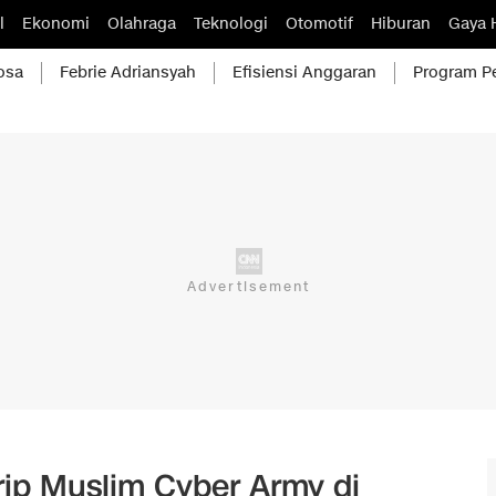
l
Ekonomi
Olahraga
Teknologi
Otomotif
Hiburan
Gaya 
osa
Febrie Adriansyah
Efisiensi Anggaran
Program P
rip Muslim Cyber Army di