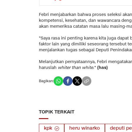
Febri menjabarkan bahwa proses seleksi akan 
kompetensi, kesehatan, dan wawancara denga
akan memeriksa catatan masa lalu masing-ma
"Saya rasa ini penting karena kita juga dapat
faktor lain yang dimiliki seseorang tersebut t
menjalankan tugas sebagai Deputi Penindakan
Melanjutkan pernyataannya, Febri mengatakan
haruslah
whiter than white
."
(has)
Bagikan:
TOPIK TERKAIT
kpk
heru winarko
deputi p