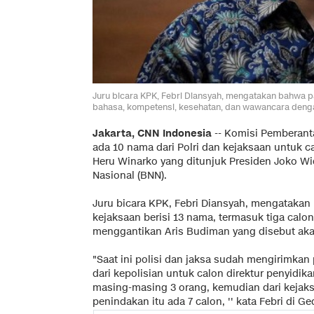
Juru bicara KPK, Febri Diansyah, mengatakan bahwa pa
bahasa, kompetensi, kesehatan, dan wawancara denga
Jakarta, CNN Indonesia
-- Komisi Pemberant
ada 10 nama dari Polri dan kejaksaan untuk c
Heru Winarko yang ditunjuk Presiden Joko W
Nasional (BNN).
Juru bicara KPK, Febri Diansyah, mengatakan 
kejaksaan berisi 13 nama, termasuk tiga calon
menggantikan Aris Budiman yang disebut akan 
"Saat ini polisi dan jaksa sudah mengirimkan p
dari kepolisian untuk calon direktur penyidi
masing-masing 3 orang, kemudian dari kejaks
penindakan itu ada 7 calon, '' kata Febri di G