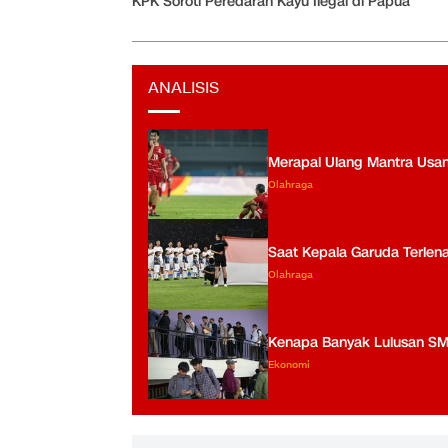
KPK Soroti Peredaran Kayu Ilegal di Papua
ANALISIS
Merapal Ulang Mantra Usang
Olahraga
Saat Kepala Garuda Terlen
Olahraga
Kenapa Banyak Lulusan S
Ekonomi