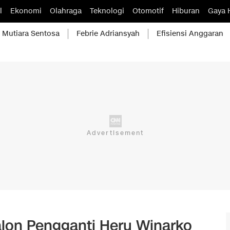
l
Ekonomi
Olahraga
Teknologi
Otomotif
Hiburan
Gaya 
Mutiara Sentosa
Febrie Adriansyah
Efisiensi Anggaran
lon Pengganti Heru Winarko