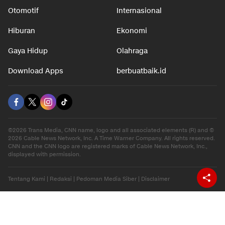
Otomotif
Internasional
Hiburan
Ekonomi
Gaya Hidup
Olahraga
Download Apps
berbuatbaik.id
©2026 Trans Media, CNN name, logo and all associated elements (R) and ©
2026 Cable News Network, Inc. A Time Warner Company. All rights reserved.
CNN and the CNN logo are registered marks of Cable News Network, Inc.,
displayed with permission.
Tentang Kami
|
Redaksi
|
Pedoman Media Siber
|
Disclaimer