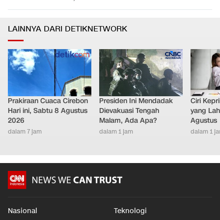
LAINNYA DARI DETIKNETWORK
Prakiraan Cuaca Cirebon
Presiden Ini Mendadak
Ciri Kep
Hari ini, Sabtu 8 Agustus
Dievakuasi Tengah
yang Lahi
2026
Malam, Ada Apa?
Agustus
dalam 7 jam
dalam 1 jam
dalam 1 j
Nasional
Teknologi