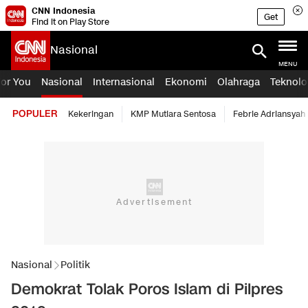
CNN Indonesia
Get
Find it on Play Store
Nasional
MENU
For You
Nasional
Internasional
Ekonomi
Olahraga
Teknolo
POPULER
Kekeringan
KMP Mutiara Sentosa
Febrie Adriansyah
Nasional
Politik
Demokrat Tolak Poros Islam di Pilpres