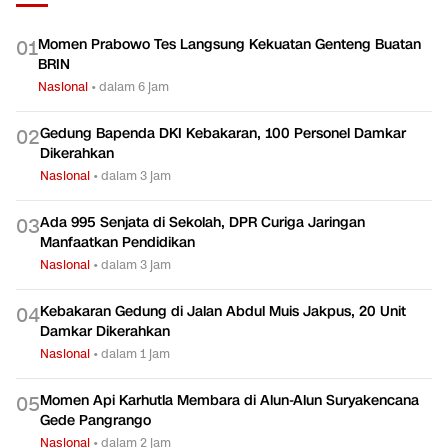
Momen Prabowo Tes Langsung Kekuatan Genteng Buatan
0
1
BRIN
Nasional
•
dalam 6 jam
Gedung Bapenda DKI Kebakaran, 100 Personel Damkar
0
2
Dikerahkan
Nasional
•
dalam 3 jam
Ada 995 Senjata di Sekolah, DPR Curiga Jaringan
0
3
Manfaatkan Pendidikan
Nasional
•
dalam 3 jam
Kebakaran Gedung di Jalan Abdul Muis Jakpus, 20 Unit
0
4
Damkar Dikerahkan
Nasional
•
dalam 1 jam
Momen Api Karhutla Membara di Alun-Alun Suryakencana
0
5
Gede Pangrango
Nasional
•
dalam 2 jam