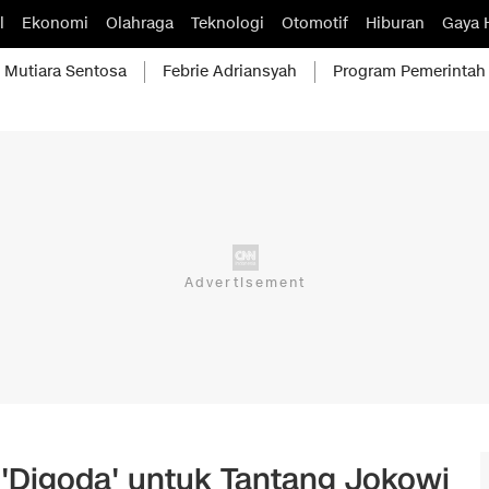
l
Ekonomi
Olahraga
Teknologi
Otomotif
Hiburan
Gaya 
Mutiara Sentosa
Febrie Adriansyah
Program Pemerintah
'Digoda' untuk Tantang Jokowi