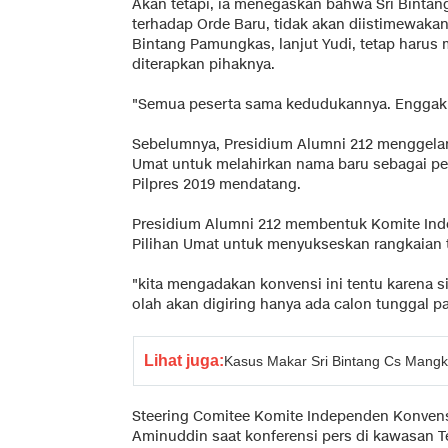
Akan tetapi, ia menegaskan bahwa Sri Bintang
terhadap Orde Baru, tidak akan diistimewakan 
Bintang Pamungkas, lanjut Yudi, tetap harus 
diterapkan pihaknya.
"Semua peserta sama kedudukannya. Enggak a
Sebelumnya, Presidium Alumni 212 menggelar 
Umat untuk melahirkan nama baru sebagai pe
Pilpres 2019 mendatang.
Presidium Alumni 212 membentuk Komite Ind
Pilihan Umat untuk menyukseskan rangkaian 
"kita mengadakan konvensi ini tentu karena s
olah akan digiring hanya ada calon tunggal pa
Lihat juga:
Kasus Makar Sri Bintang Cs Mangkra
Steering Comitee Komite Independen Konvensi
Aminuddin saat konferensi pers di kawasan Teb