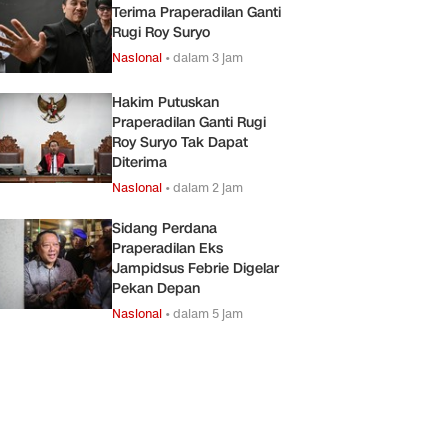
Terima Praperadilan Ganti
Rugi Roy Suryo
Nasional
•
dalam 3 jam
Hakim Putuskan
Praperadilan Ganti Rugi
Roy Suryo Tak Dapat
Diterima
Nasional
•
dalam 2 jam
Sidang Perdana
Praperadilan Eks
Jampidsus Febrie Digelar
Pekan Depan
Nasional
•
dalam 5 jam