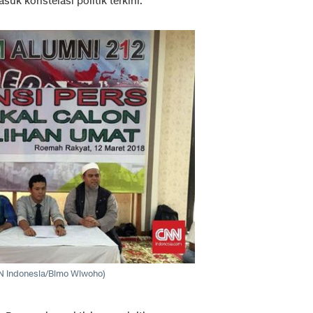
uk konstelasi politik terkini.
N Indonesia/Bimo Wiwoho)