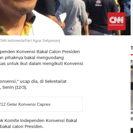
: CNN Indonesia/Feri Agus Setyawan)
ependen Konvensi Bakal Calon Presiden
kan pihaknya bakal mengundang
as untuk ikut dalam mengikuti Konvensi
.
vensi," ucap dia, di Sekretariat
 Senin (12/3).
 212 Gelar Konvensi Capres
K
B
k Komite Independen Konvensi Bakal
bakal calon Presiden.